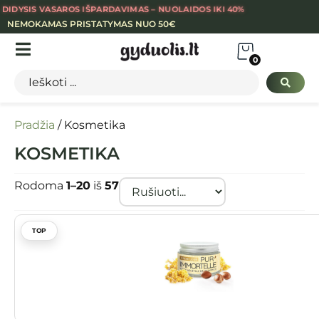
DIDYSIS VASAROS IŠPARDAVIMAS – NUOLAIDOS IKI 40%
NEMOKAMAS PRISTATYMAS NUO 50€
0
Pradžia
/ Kosmetika
KOSMETIKA
Rodoma
1–20
iš
57
TOP