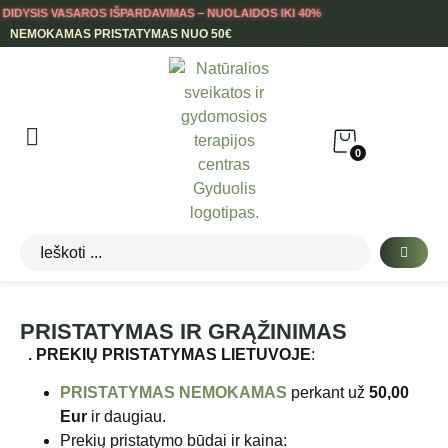
DIDYSIS VASAROS IŠPARDAVIMAS – NUOLAIDOS IKI 40%
NEMOKAMAS PRISTATYMAS NUO 50€
0
PRISTATYMAS IR GRĄŽINIMAS
. PREKIŲ PRISTATYMAS
LIETUVOJE
:
PRISTATYMAS NEMOKAMAS
perkant už
50,00
Eur
ir daugiau.
Prekių pristatymo būdai ir kaina: