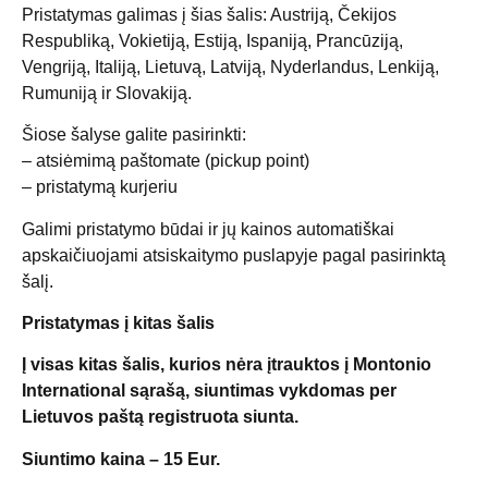
Pristatymas galimas į šias šalis: Austriją, Čekijos
Respubliką, Vokietiją, Estiją, Ispaniją, Prancūziją,
Vengriją, Italiją, Lietuvą, Latviją, Nyderlandus, Lenkiją,
Rumuniją ir Slovakiją.
Šiose šalyse galite pasirinkti:
– atsiėmimą paštomate (pickup point)
– pristatymą kurjeriu
Galimi pristatymo būdai ir jų kainos automatiškai
apskaičiuojami atsiskaitymo puslapyje pagal pasirinktą
šalį.
Pristatymas į kitas šalis
Į visas kitas šalis, kurios nėra įtrauktos į Montonio
International sąrašą, siuntimas vykdomas per
Lietuvos paštą registruota siunta.
Siuntimo kaina – 15 Eur.