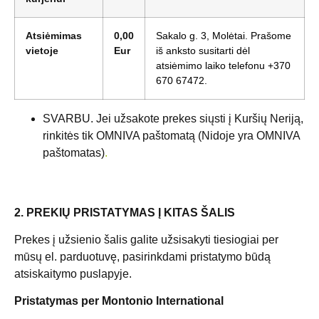
Atsiėmimas
0,00
Sakalo g. 3, Molėtai. Prašome
vietoje
Eur
iš anksto susitarti dėl
atsiėmimo laiko telefonu +370
670 67472.
SVARBU. Jei užsakote prekes siųsti į Kuršių Neriją,
rinkitės tik OMNIVA paštomatą (Nidoje yra OMNIVA
paštomatas)
.
2. PREKIŲ PRISTATYMAS Į KITAS ŠALIS
Prekes į užsienio šalis galite užsisakyti tiesiogiai per
mūsų el. parduotuvę, pasirinkdami pristatymo būdą
atsiskaitymo puslapyje.
Pristatymas per Montonio International