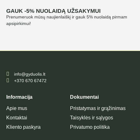
GAUK -5% NUOLAIDĄ UŽSAKYMUI
Prenumeruok mūsų naujienlaiškį ir gauk 5% nuolaidą pirmam
apsipirkimui!
info@gyduolis.lt
+370 670 67472
Informacija
Dokumentai
Apie mus
Pristatymas ir grąžinimas
Kontaktai
Taisyklės ir sąlygos
Kliento paskyra
Privatumo politika