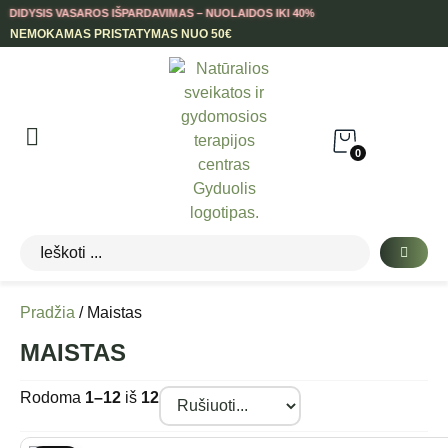
DIDYSIS VASAROS IŠPARDAVIMAS – NUOLAIDOS IKI 40%
NEMOKAMAS PRISTATYMAS NUO 50€
0
Pradžia
/ Maistas
MAISTAS
Rodoma
1–12
iš
12