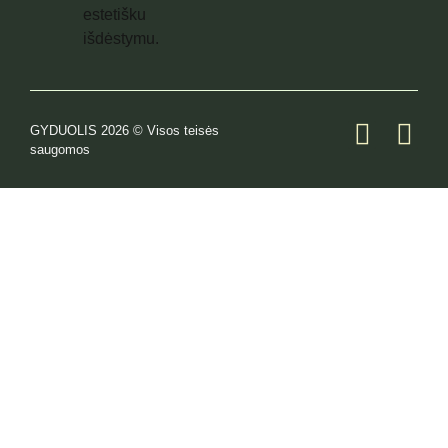
GYDUOLIS 2026 © Visos teisės
saugomos