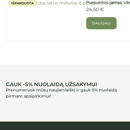
Purpurinio jamso Ube
24,50
€
DAUGIAU
GAUK -5% NUOLAIDĄ UŽSAKYMUI
Prenumeruok mūsų naujienlaiškį ir gauk 5% nuolaidą
pirmam apsipirkimui!