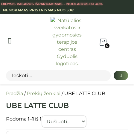
DIDYSIS VASAROS IŠPARDAVIMAS – NUOLAIDOS IKI 40%
NEMOKAMAS PRISTATYMAS NUO 50€
0
Pradžia
/
Prekių ženklai
/ UBE LATTE CLUB
UBE LATTE CLUB
Rodoma
1–1
iš
1