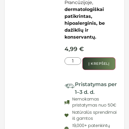
Prancūzijoje,
dermatologiškai
patikrintas,
hipoalerginis, be
dažiklių ir
konservantų.
4,99
€
Į KREPŠELĮ
Pristatymas per
1–3 d. d.
Nemokamas
pristatymas nuo 50€
Natūralūs sprendimai
iš gamtos
19,000+ patenkintų