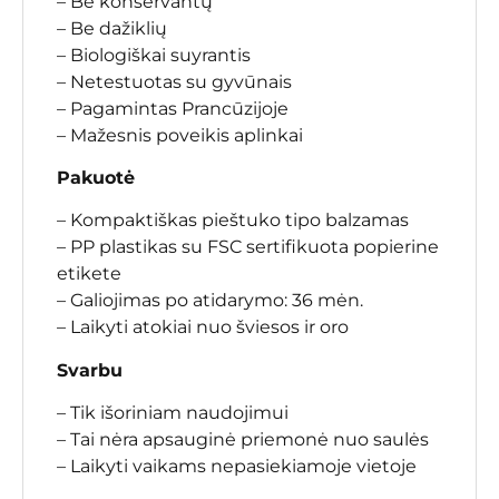
– Be konservantų
– Be dažiklių
– Biologiškai suyrantis
– Netestuotas su gyvūnais
– Pagamintas Prancūzijoje
– Mažesnis poveikis aplinkai
Pakuotė
– Kompaktiškas pieštuko tipo balzamas
– PP plastikas su FSC sertifikuota popierine
etikete
– Galiojimas po atidarymo: 36 mėn.
– Laikyti atokiai nuo šviesos ir oro
Svarbu
– Tik išoriniam naudojimui
– Tai nėra apsauginė priemonė nuo saulės
– Laikyti vaikams nepasiekiamoje vietoje