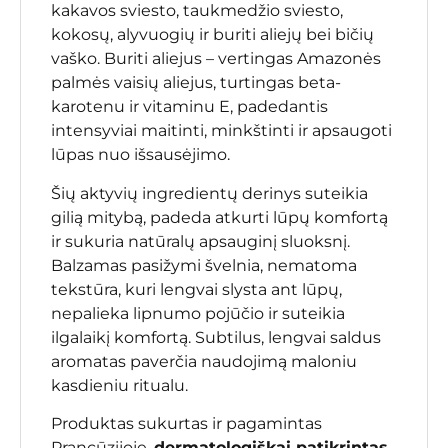
kakavos sviesto, taukmedžio sviesto,
kokosų, alyvuogių ir buriti aliejų bei bičių
vaško. Buriti aliejus – vertingas Amazonės
palmės vaisių aliejus, turtingas beta-
karotenu ir vitaminu E, padedantis
intensyviai maitinti, minkštinti ir apsaugoti
lūpas nuo išsausėjimo.
Šių aktyvių ingredientų derinys suteikia
gilią mitybą, padeda atkurti lūpų komfortą
ir sukuria natūralų apsauginį sluoksnį.
Balzamas pasižymi švelnia, nematoma
tekstūra, kuri lengvai slysta ant lūpų,
nepalieka lipnumo pojūčio ir suteikia
ilgalaikį komfortą. Subtilus, lengvai saldus
aromatas paverčia naudojimą maloniu
kasdieniu ritualu.
Produktas sukurtas ir pagamintas
Prancūzijoje,
dermatologiškai patikrintas,