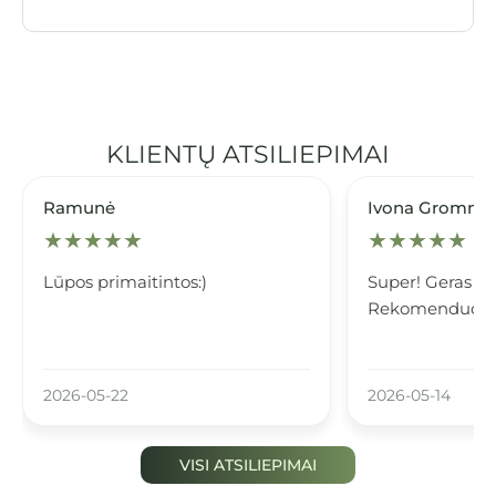
KLIENTŲ ATSILIEPIMAI
Ramunė
Ivona Gromnic
★
★
★
★
★
★
★
★
★
★
Lūpos primaitintos:)
Super! Geras l
Rekomenduoju
2026-05-22
2026-05-14
VISI ATSILIEPIMAI