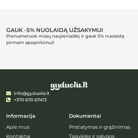
GAUK -5% NUOLAIDĄ UŽSAKYMUI
Prenumeruok mūsų naujienlaiškį ir gauk 5% nuolaidą
pirmam apsipirkimui!
info@gyduolis.lt
+370 670 67472
Informacija
Dokumentai
Apie mus
Pristatymas ir grąžinimas
Kontaktai
Taisyklės ir sąlygos