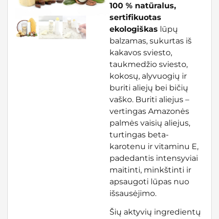
100 % natūralus,
sertifikuotas
ekologiškas
lūpų
balzamas, sukurtas iš
kakavos sviesto,
taukmedžio sviesto,
kokosų, alyvuogių ir
buriti aliejų bei bičių
vaško. Buriti aliejus –
vertingas Amazonės
palmės vaisių aliejus,
turtingas beta-
karotenu ir vitaminu E,
padedantis intensyviai
maitinti, minkštinti ir
apsaugoti lūpas nuo
išsausėjimo.
Šių aktyvių ingredientų