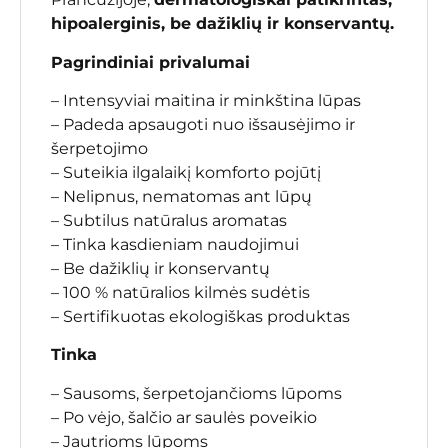
hipoalerginis, be dažiklių ir konservantų.
Pagrindiniai privalumai
– Intensyviai maitina ir minkština lūpas
– Padeda apsaugoti nuo išsausėjimo ir
šerpetojimo
– Suteikia ilgalaikį komforto pojūtį
– Nelipnus, nematomas ant lūpų
– Subtilus natūralus aromatas
– Tinka kasdieniam naudojimui
– Be dažiklių ir konservantų
– 100 % natūralios kilmės sudėtis
– Sertifikuotas ekologiškas produktas
Tinka
– Sausoms, šerpetojančioms lūpoms
– Po vėjo, šalčio ar saulės poveikio
– Jautrioms lūpoms