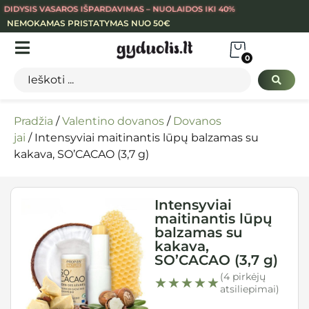
DIDYSIS VASAROS IŠPARDAVIMAS – NUOLAIDOS IKI 40%
NEMOKAMAS PRISTATYMAS NUO 50€
0
Pradžia
/
Valentino dovanos
/
Dovanos
jai
/ Intensyviai maitinantis lūpų balzamas su
kakava, SO’CACAO (3,7 g)
Intensyviai
maitinantis lūpų
balzamas su
kakava,
SO’CACAO (3,7 g)
(4 pirkėjų
★★★★★
★★★★★
atsiliepimai)