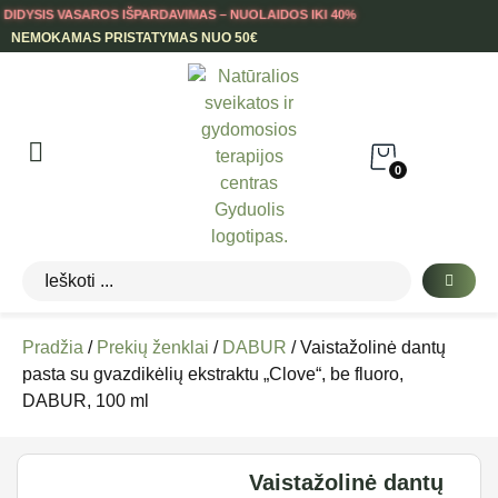
DIDYSIS VASAROS IŠPARDAVIMAS – NUOLAIDOS IKI 40%
NEMOKAMAS PRISTATYMAS NUO 50€
0
Pradžia
/
Prekių ženklai
/
DABUR
/ Vaistažolinė dantų
pasta su gvazdikėlių ekstraktu „Clove“, be fluoro,
DABUR, 100 ml
Vaistažolinė dantų