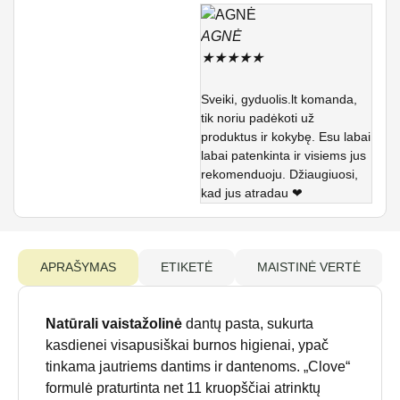
AGNĖ
★
★
★
★
★
Sveiki, gyduolis.lt komanda,
tik noriu padėkoti už
produktus ir kokybę. Esu labai
labai patenkinta ir visiems jus
rekomenduoju. Džiaugiuosi,
kad jus atradau ❤
APRAŠYMAS
ETIKETĖ
MAISTINĖ VERTĖ
Natūrali vaistažolinė
dantų pasta, sukurta
kasdienei visapusiškai burnos higienai, ypač
tinkama jautriems dantims ir dantenoms. „Clove“
formulė praturtinta net 11 kruopščiai atrinktų