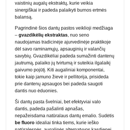
vaistinių augalų ekstraktų, kurie veikia
sinergiškai ir padeda palaikyti burnos ertmės
balansą.
Pagrindinė šios dantų pastos veiklioji medžiaga
–
gvazdikėlių ekstraktas
, nuo seno
naudojamas tradicinėje ajurvedinėje praktikoje
dėl savo raminamųjų, apsauginių ir valančių
savybių. Gvazdikėliai padeda sumažinti dantenų
jautrumą, palaiko jų tvirtumą ir suteikia ilgalaikį
gaivumo pojūtį. Kiti augaliniai komponentai,
tokie kaip jamuno žievė ir pellitorija, prisideda
prie dantenų apsaugos bei padeda saugoti
dantis nuo ėduonies.
Ši dantų pasta švelniai, bet efektyviai valo
dantis, padeda pašalinti apnašas,
nepažeisdama natūralaus dantų emalio. Sudėtis
be fluoro
idealiai tinka tiems, kurie ieško
natūralesnės, augalinės alternatyvos kasdienei