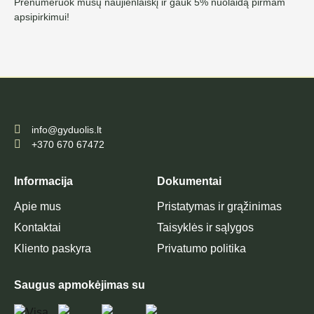
Prenumeruok mūsų naujienlaiškį ir gauk 5% nuolaidą pirmam
apsipirkimui!
info@gyduolis.lt
+370 670 67472
Informacija
Dokumentai
Apie mus
Pristatymas ir grąžinimas
Kontaktai
Taisyklės ir sąlygos
Kliento paskyra
Privatumo politika
Saugus apmokėjimas su