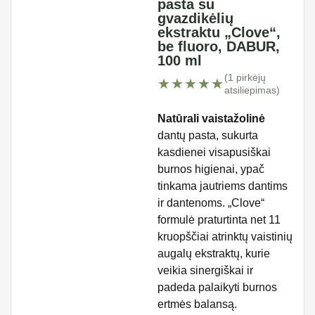
pasta su
gvazdikėlių
ekstraktu „Clove“,
be fluoro, DABUR,
100 ml
(1 pirkėjų
★★★★★
★★★★★
atsiliepimas)
Natūrali vaistažolinė
dantų pasta, sukurta
kasdienei visapusiškai
burnos higienai, ypač
tinkama jautriems dantims
ir dantenoms. „Clove“
formulė praturtinta net 11
kruopščiai atrinktų vaistinių
augalų ekstraktų, kurie
veikia sinergiškai ir
padeda palaikyti burnos
ertmės balansą.