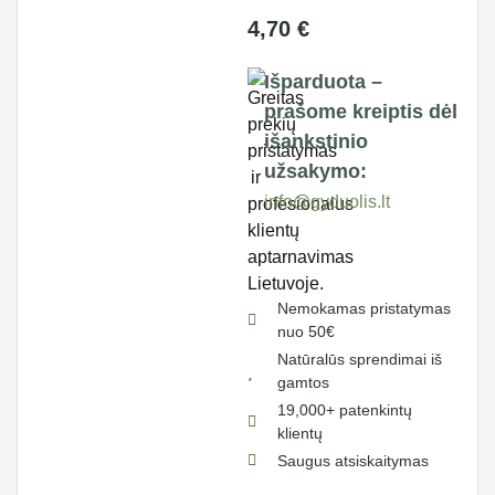
4,70
€
Išparduota –
prašome kreiptis dėl
išankstinio
užsakymo:
info@gyduolis.lt
Nemokamas pristatymas
nuo 50€
Natūralūs sprendimai iš
gamtos
19,000+ patenkintų
klientų
Saugus atsiskaitymas