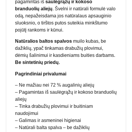
pagamintas iš
saulėgrąžų ir kokoso
branduolių aliejų
. Švelni ir natūrali formulė valo
odą, nepažeisdama jos natūralaus apsauginio
sluoksnio, o tirštos putos suteikia minkštumo
pojūtį rankoms ir kūnui.
Natūralios baltos spalvos
muilo kubas, be
dažiklių, ypač tinkamas drabužių plovimui,
dėmių šalinimui ir kasdieniams buities darbams.
Be sintetinių priedų.
Pagrindiniai privalumai
– Ne mažiau nei 72 % augalinių aliejų
– Pagamintas iš saulėgrąžų ir kokoso branduolių
aliejų
– Tinka drabužių plovimui ir buitiniam
naudojimui
– Galimas ir asmeninei higienai
– Natūrali balta spalva – be dažiklių