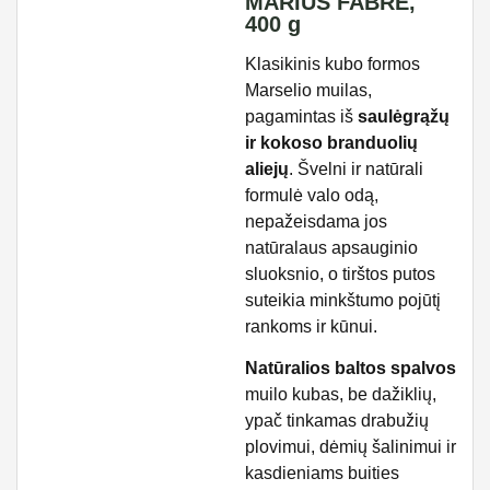
MARIUS FABRE,
400 g
Klasikinis kubo formos
Marselio muilas,
pagamintas iš
saulėgrąžų
ir kokoso branduolių
aliejų
. Švelni ir natūrali
formulė valo odą,
nepažeisdama jos
natūralaus apsauginio
sluoksnio, o tirštos putos
suteikia minkštumo pojūtį
rankoms ir kūnui.
Natūralios baltos spalvos
muilo kubas, be dažiklių,
ypač tinkamas drabužių
plovimui, dėmių šalinimui ir
kasdieniams buities