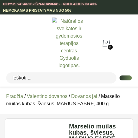
DIDYSIS VASAROS IŠPARDAVIMAS – NUOLAIDOS IKI 40%
NEMOKAMAS PRISTATYMAS NUO 50€
0
Pradžia
/
Valentino dovanos
/
Dovanos jai
/ Marselio
muilas kubas, šviesus, MARIUS FABRE, 400 g
Marselio muilas
kubas, šviesus,