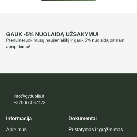
GAUK -5% NUOLAIDĄ UŽSAKYMUI
Prenumeruok mūsų naujienlaiškį ir gauk 5% nuolaidą pirmam
apsipirkimui!
info@gyduolis.lt
+370 670 67472
Informacija
Dokumentai
Apie mus
Pristatymas ir grąžinimas