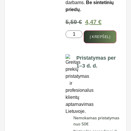
darbams.
Be sintetinių
priedų.
5,59
€
4,47
€
Į KREPŠELĮ
Pristatymas per
1–3 d. d.
Nemokamas pristatymas
nuo 50€