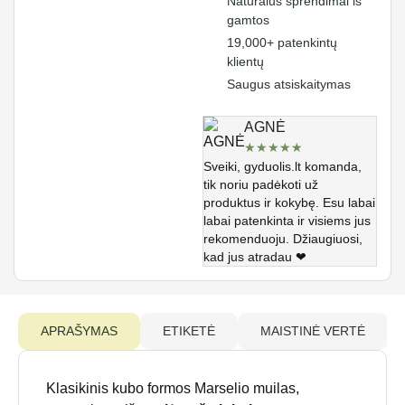
Natūralūs sprendimai iš
gamtos
19,000+ patenkintų
klientų
Saugus atsiskaitymas
AGNĖ
★
★
★
★
★
Sveiki, gyduolis.lt komanda,
tik noriu padėkoti už
produktus ir kokybę. Esu labai
labai patenkinta ir visiems jus
rekomenduoju. Džiaugiuosi,
kad jus atradau ❤
APRAŠYMAS
ETIKETĖ
MAISTINĖ VERTĖ
Klasikinis kubo formos Marselio muilas,