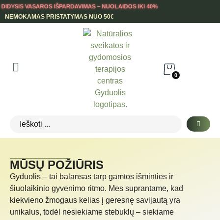
DIDYSIS VASAROS IŠPARDAVIMAS – NUOLAIDOS IKI 40%
NEMOKAMAS PRISTATYMAS NUO 50€
0
MŪSŲ POŽIŪRIS
Gyduolis – tai balansas tarp gamtos išminties ir
šiuolaikinio gyvenimo ritmo. Mes suprantame, kad
kiekvieno žmogaus kelias į geresnę savijautą yra
unikalus, todėl nesiekiame stebuklų – siekiame