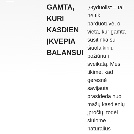
GAMTA,
„Gyduolis“ – tai
ne tik
KURI
parduotuvė, o
KASDIEN
vieta, kur gamta
susitinka su
ĮKVEPIA
šiuolaikiniu
BALANSUI
požiūriu į
sveikatą. Mes
tikime, kad
geresnė
savijauta
prasideda nuo
mažų kasdienių
įpročių, todėl
siūlome
natūralius