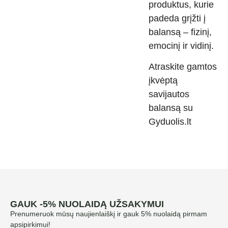
produktus, kurie
padeda grįžti į
balansą – fizinį,
emocinį ir vidinį.
Atraskite gamtos
įkvėptą
savijautos
balansą su
Gyduolis.lt
GAUK -5% NUOLAIDĄ UŽSAKYMUI
Prenumeruok mūsų naujienlaiškį ir gauk 5% nuolaidą pirmam
apsipirkimui!