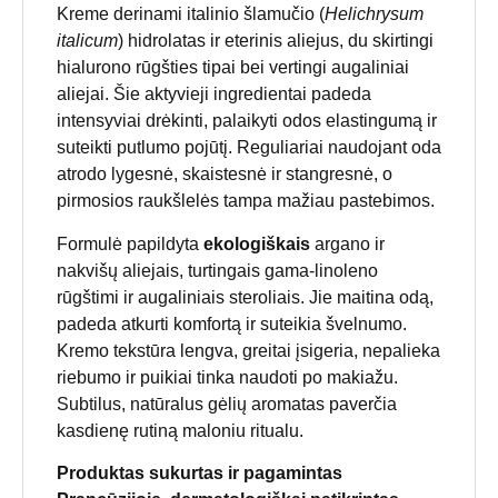
Kreme derinami italinio šlamučio (
Helichrysum
italicum
) hidrolatas ir eterinis aliejus, du skirtingi
hialurono rūgšties tipai bei vertingi augaliniai
aliejai. Šie aktyvieji ingredientai padeda
intensyviai drėkinti, palaikyti odos elastingumą ir
suteikti putlumo pojūtį. Reguliariai naudojant oda
atrodo lygesnė, skaistesnė ir stangresnė, o
pirmosios raukšlelės tampa mažiau pastebimos.
Formulė papildyta
ekologiškais
argano ir
nakvišų aliejais, turtingais gama-linoleno
rūgštimi ir augaliniais steroliais. Jie maitina odą,
padeda atkurti komfortą ir suteikia švelnumo.
Kremo tekstūra lengva, greitai įsigeria, nepalieka
riebumo ir puikiai tinka naudoti po makiažu.
Subtilus, natūralus gėlių aromatas paverčia
kasdienę rutiną maloniu ritualu.
Produktas sukurtas ir pagamintas