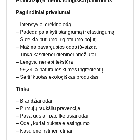
Prancūzijoje, dermatologiškai patikrintas.
Pagrindiniai privalumai
– Intensyviai drėkina odą
– Padeda palaikyti stangrumą ir elastingumą
– Suteikia putlumo ir glotnumo pojūtį
– Mažina pavargusios odos išvaizdą
– Tinka kasdienei dieninei priežiūrai
– Lengva, neriebi tekstūra
– 99,24 % natūralios kilmės ingredientų
– Sertifikuotas ekologiškas produktas
Tinka
– Brandžiai odai
– Pirmųjų raukšlių prevencijai
– Pavargusiai, papilkėjusiai odai
– Odai, kuriai trūksta elastingumo
– Kasdienei rytinei rutinai