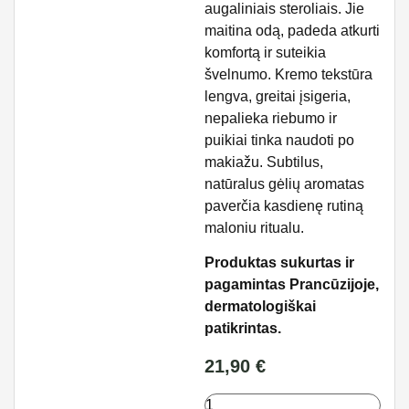
augaliniais steroliais. Jie
maitina odą, padeda atkurti
komfortą ir suteikia
švelnumo. Kremo tekstūra
lengva, greitai įsigeria,
nepalieka riebumo ir
puikiai tinka naudoti po
makiažu. Subtilus,
natūralus gėlių aromatas
paverčia kasdienę rutiną
maloniu ritualu.
Produktas sukurtas ir
pagamintas Prancūzijoje,
dermatologiškai
patikrintas.
21,90
€