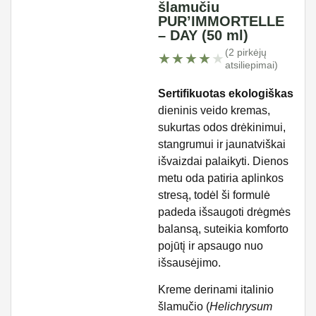
šlamučiu
PUR’IMMORTELLE
– DAY (50 ml)
(2 pirkėjų
★★★★★
★★★★★
atsiliepimai)
Sertifikuotas ekologiškas
dieninis veido kremas,
sukurtas odos drėkinimui,
stangrumui ir jaunatviškai
išvaizdai palaikyti. Dienos
metu oda patiria aplinkos
stresą, todėl ši formulė
padeda išsaugoti drėgmės
balansą, suteikia komforto
pojūtį ir apsaugo nuo
išsausėjimo.
Kreme derinami italinio
šlamučio (
Helichrysum