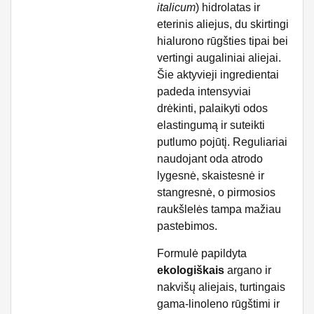
italicum
) hidrolatas ir
eterinis aliejus, du skirtingi
hialurono rūgšties tipai bei
vertingi augaliniai aliejai.
Šie aktyvieji ingredientai
padeda intensyviai
drėkinti, palaikyti odos
elastingumą ir suteikti
putlumo pojūtį. Reguliariai
naudojant oda atrodo
lygesnė, skaistesnė ir
stangresnė, o pirmosios
raukšlelės tampa mažiau
pastebimos.
Formulė papildyta
ekologiškais
argano ir
nakvišų aliejais, turtingais
gama-linoleno rūgštimi ir