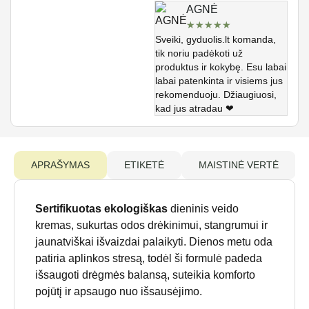
AGNĖ
★
★
★
★
★
Sveiki, gyduolis.lt komanda,
tik noriu padėkoti už
produktus ir kokybę. Esu labai
labai patenkinta ir visiems jus
rekomenduoju. Džiaugiuosi,
kad jus atradau ❤
APRAŠYMAS
ETIKETĖ
MAISTINĖ VERTĖ
Sertifikuotas ekologiškas
dieninis veido
kremas, sukurtas odos drėkinimui, stangrumui ir
jaunatviškai išvaizdai palaikyti. Dienos metu oda
patiria aplinkos stresą, todėl ši formulė padeda
išsaugoti drėgmės balansą, suteikia komforto
pojūtį ir apsaugo nuo išsausėjimo.