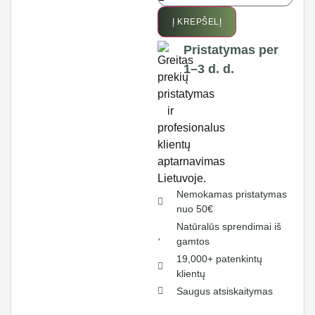
Į KREPŠELĮ
Pristatymas per
1–3 d. d.
Nemokamas pristatymas
nuo 50€
Natūralūs sprendimai iš
gamtos
19,000+ patenkintų
klientų
Saugus atsiskaitymas