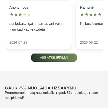
Anonymous
Ramunė
★
★
★
★
★
★
★
★
★
★
sunkokas, ilgai juntamas ant veido,
Puikus kremas
kaip kad kauke uzdeta
2026-07-29
2026-05-22
VISI ATSILIEPIMAI
GAUK -5% NUOLAIDĄ UŽSAKYMUI
Prenumeruok mūsų naujienlaiškį ir gauk 5% nuolaidą pirmam
apsipirkimui!