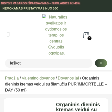
DIDYSIS VASAROS IŠPARDAVIMAS – NUOLAIDOS IKI 40%
NEMOKAMAS PRISTATYMAS NUO 50€
0
Pradžia
/
Valentino dovanos
/
Dovanos jai
/ Organinis
dieninis kremas veidui su šlamučiu PUR’IMMORTELLE –
DAY (50 ml)
Organinis dieninis
kremas veidui su