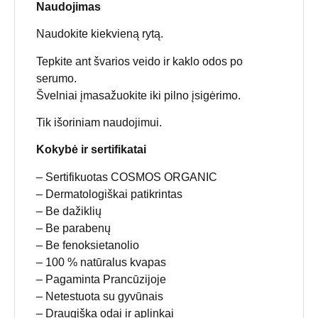
Naudojimas
Naudokite kiekvieną rytą.
Tepkite ant švarios veido ir kaklo odos po
serumo.
Švelniai įmasažuokite iki pilno įsigėrimo.
Tik išoriniam naudojimui.
Kokybė ir sertifikatai
– Sertifikuotas COSMOS ORGANIC
– Dermatologiškai patikrintas
– Be dažiklių
– Be parabenų
– Be fenoksietanolio
– 100 % natūralus kvapas
– Pagaminta Prancūzijoje
– Netestuota su gyvūnais
– Draugiška odai ir aplinkai