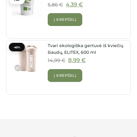
4,39
€
5,86
€
Į KREPŠELĮ
Tvari ekologiška gertuvė iš kviečių
-40%
šiaudų, ELITEX, 600 ml
8,99
€
14,99
€
Į KREPŠELĮ