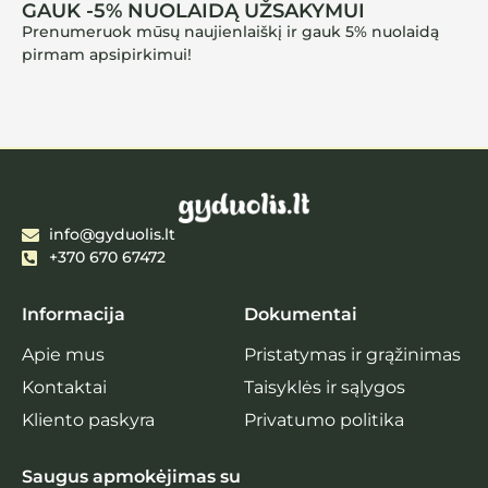
GAUK -5% NUOLAIDĄ UŽSAKYMUI
Prenumeruok mūsų naujienlaiškį ir gauk 5% nuolaidą
pirmam apsipirkimui!
info@gyduolis.lt
+370 670 67472
Informacija
Dokumentai
Apie mus
Pristatymas ir grąžinimas
Kontaktai
Taisyklės ir sąlygos
Kliento paskyra
Privatumo politika
Saugus apmokėjimas su