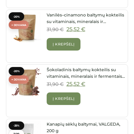
Vanilės–cinamono baltymų kokteilis
-20%
su vitaminais, mineralais ir
+ DOVANA
fermentais (500 g)
25,52
€
31,90
€
Į KREPŠELĮ
Šokoladinis baltymų kokteilis su
-20%
vitaminais, mineralais ir fermentais
+ DOVANA
(500 g)
25,52
€
31,90
€
Į KREPŠELĮ
Kanapių sėklų baltymai, VALGEDA,
-25%
200 g
TOP