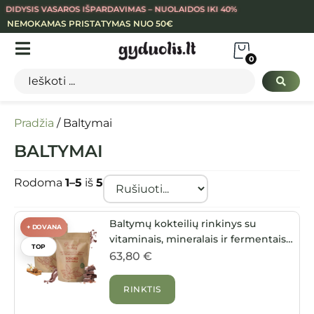
DIDYSIS VASAROS IŠPARDAVIMAS – NUOLAIDOS IKI 40%
NEMOKAMAS PRISTATYMAS NUO 50€
0
Pradžia
/ Baltymai
BALTYMAI
Rodoma
1–5
iš
5
Baltymų kokteilių rinkinys su
+ DOVANA
vitaminais, mineralais ir fermentais
TOP
(2 x 500 g)
63,80
€
RINKTIS