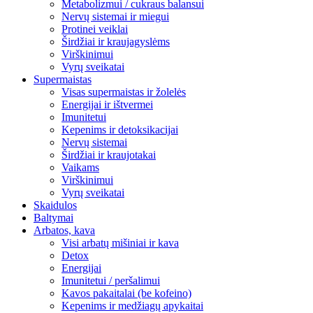
Metabolizmui / cukraus balansui
Nervų sistemai ir miegui
Protinei veiklai
Širdžiai ir kraujagyslėms
Virškinimui
Vyrų sveikatai
Supermaistas
Visas supermaistas ir žolelės
Energijai ir ištvermei
Imunitetui
Kepenims ir detoksikacijai
Nervų sistemai
Širdžiai ir kraujotakai
Vaikams
Virškinimui
Vyrų sveikatai
Skaidulos
Baltymai
Arbatos, kava
Visi arbatų mišiniai ir kava
Detox
Energijai
Imunitetui / peršalimui
Kavos pakaitalai (be kofeino)
Kepenims ir medžiagų apykaitai