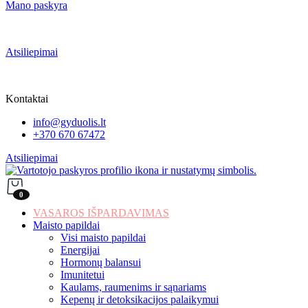
Mano paskyra
Atsiliepimai
Kontaktai
info@gyduolis.lt
+370 670 67472
Atsiliepimai
0
VASAROS IŠPARDAVIMAS
Maisto papildai
Visi maisto papildai
Energijai
Hormonų balansui
Imunitetui
Kaulams, raumenims ir sąnariams
Kepenų ir detoksikacijos palaikymui