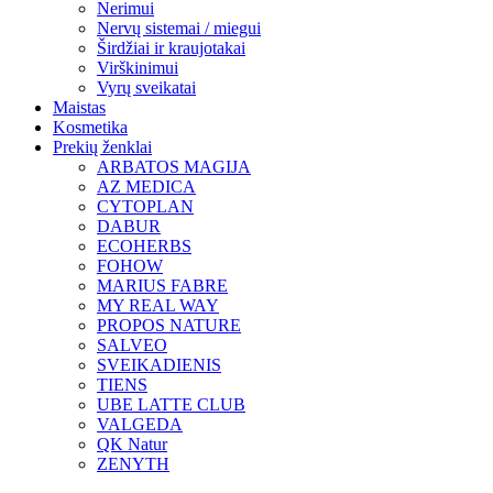
Nerimui
Nervų sistemai / miegui
Širdžiai ir kraujotakai
Virškinimui
Vyrų sveikatai
Maistas
Kosmetika
Prekių ženklai
ARBATOS MAGIJA
AZ MEDICA
CYTOPLAN
DABUR
ECOHERBS
FOHOW
MARIUS FABRE
MY REAL WAY
PROPOS NATURE
SALVEO
SVEIKADIENIS
TIENS
UBE LATTE CLUB
VALGEDA
QK Natur
ZENYTH