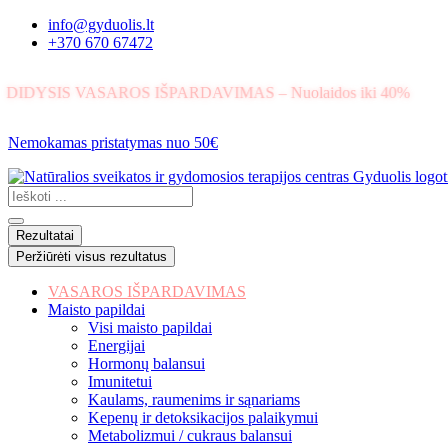
Eiti
info@gyduolis.lt
prie
+370 670 67472
turinio
DIDYSIS VASAROS IŠPARDAVIMAS – Nuolaidos iki 40%
Nemokamas pristatymas nuo 50€
Search
...
Rezultatai
Peržiūrėti visus rezultatus
VASAROS IŠPARDAVIMAS
Maisto papildai
Visi maisto papildai
Energijai
Hormonų balansui
Imunitetui
Kaulams, raumenims ir sąnariams
Kepenų ir detoksikacijos palaikymui
Metabolizmui / cukraus balansui