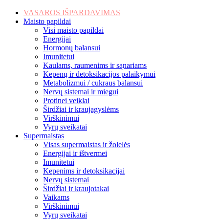
VASAROS IŠPARDAVIMAS
Maisto papildai
Visi maisto papildai
Energijai
Hormonų balansui
Imunitetui
Kaulams, raumenims ir sąnariams
Kepenų ir detoksikacijos palaikymui
Metabolizmui / cukraus balansui
Nervų sistemai ir miegui
Protinei veiklai
Širdžiai ir kraujagyslėms
Virškinimui
Vyrų sveikatai
Supermaistas
Visas supermaistas ir žolelės
Energijai ir ištvermei
Imunitetui
Kepenims ir detoksikacijai
Nervų sistemai
Širdžiai ir kraujotakai
Vaikams
Virškinimui
Vyrų sveikatai