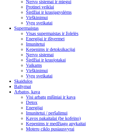
Nervų sistemai ir miegui
Protinei veiklai
Širdžiai ir kraujagyslėms
Virškinimui
Vyrų sveikatai
Supermaistas
Visas supermaistas ir žolelės
Energijai ir ištvermei
Imunitetui
Kepenims ir detoksikacijai
Nervų sistemai
Širdžiai ir kraujotakai
Vaikams
Virškinimui
Vyrų sveikatai
Skaidulos
Baltymai
Arbatos, kava
Visi arbatų mišiniai ir kava
Detox
Energijai
Imunitetui / peršalimui
Kavos pakaitalai (be kofeino)
Kepenims ir medžiagų apykaitai
Moterų ciklo pusiausvyrai