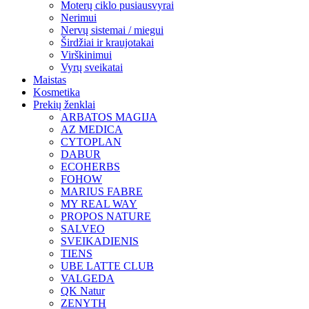
Moterų ciklo pusiausvyrai
Nerimui
Nervų sistemai / miegui
Širdžiai ir kraujotakai
Virškinimui
Vyrų sveikatai
Maistas
Kosmetika
Prekių ženklai
ARBATOS MAGIJA
AZ MEDICA
CYTOPLAN
DABUR
ECOHERBS
FOHOW
MARIUS FABRE
MY REAL WAY
PROPOS NATURE
SALVEO
SVEIKADIENIS
TIENS
UBE LATTE CLUB
VALGEDA
QK Natur
ZENYTH