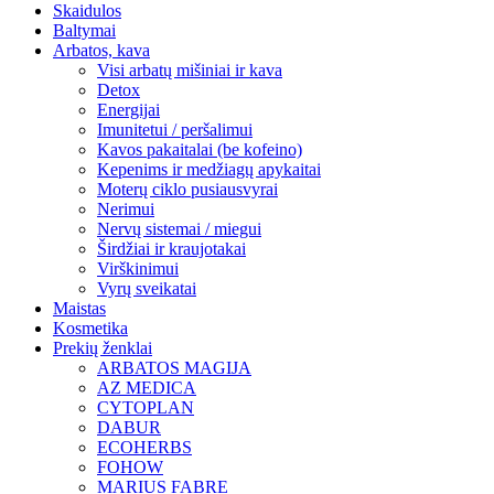
Skaidulos
Baltymai
Arbatos, kava
Visi arbatų mišiniai ir kava
Detox
Energijai
Imunitetui / peršalimui
Kavos pakaitalai (be kofeino)
Kepenims ir medžiagų apykaitai
Moterų ciklo pusiausvyrai
Nerimui
Nervų sistemai / miegui
Širdžiai ir kraujotakai
Virškinimui
Vyrų sveikatai
Maistas
Kosmetika
Prekių ženklai
ARBATOS MAGIJA
AZ MEDICA
CYTOPLAN
DABUR
ECOHERBS
FOHOW
MARIUS FABRE