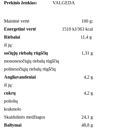
Prekinis ženklas:
VALGEDA
Maistinė vertė
100 g:
Energetinė vertė
1510 kJ/363 kcal
Riebalai
11,4 g
iš jų:
sočiųjų riebalų rūgščių
1,31 g
mononesočiųjų riebalų rūgščių
polinesočiųjų riebalų rūgščių
Angliavandeniai
4,2 g
iš jų:
cukrų
4,2 g
poliolių
krakmolo
Skaidulinės medžiagos
24,1 g
Baltymai
48,8 g