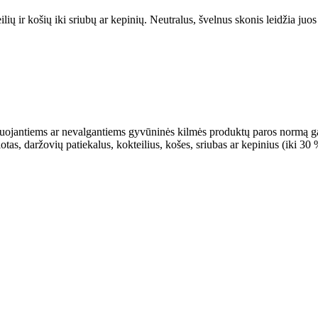
eilių ir košių iki sriubų ar kepinių. Neutralus, švelnus skonis leidžia juo
ojantiems ar nevalgantiems gyvūninės kilmės produktų paros normą ga
lotas, daržovių patiekalus, kokteilius, košes, sriubas ar kepinius (iki 30