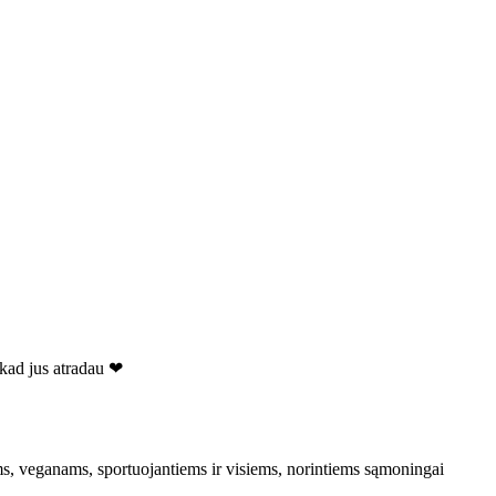
 kad jus atradau ❤
ms, veganams, sportuojantiems ir visiems, norintiems sąmoningai