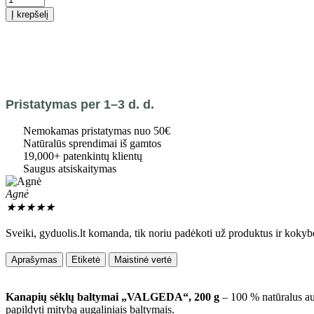
Į krepšelį
Pristatymas per 1–3 d. d.
Nemokamas pristatymas nuo 50€
Natūralūs sprendimai iš gamtos
19,000+ patenkintų klientų
Saugus atsiskaitymas
Agnė
★
★
★
★
★
Sveiki, gyduolis.lt komanda, tik noriu padėkoti už produktus ir kokyb
Aprašymas
Etiketė
Maistinė vertė
Kanapių sėklų baltymai „VALGEDA“, 200 g
– 100 % natūralus au
papildyti mitybą augaliniais baltymais.