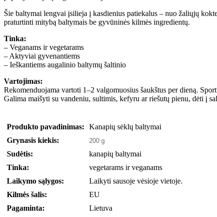
Šie baltymai lengvai įsilieja į kasdienius patiekalus – nuo žaliųjų kokt
praturtinti mitybą baltymais be gyvūninės kilmės ingredientų.
Tinka:
– Veganams ir vegetarams
– Aktyviai gyvenantiems
– Ieškantiems augalinio baltymų šaltinio
Vartojimas:
Rekomenduojama vartoti 1–2 valgomuosius šaukštus per dieną. Sportu
Galima maišyti su vandeniu, sultimis, kefyru ar riešutų pienu, dėti į sa
Produkto pavadinimas:
Kanapių sėklų baltymai
Grynasis kiekis:
200 g
Sudėtis:
kanapių baltymai
Tinka:
vegetarams ir veganams
Laikymo sąlygos:
Laikyti sausoje vėsioje vietoje.
Kilmės šalis:
EU
Pagaminta:
Lietuva