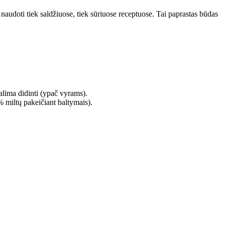
s naudoti tiek saldžiuose, tiek sūriuose receptuose. Tai paprastas būdas
lima didinti (ypač vyrams).
 % miltų pakeičiant baltymais).