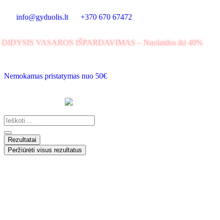
info@gyduolis.lt
+370 670 67472
DIDYSIS VASAROS IŠPARDAVIMAS – Nuolaidos iki 40%
Nemokamas pristatymas nuo 50€
Rezultatai
Peržiūrėti visus rezultatus