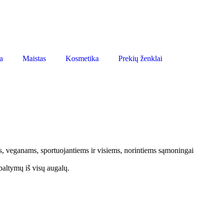
a
Maistas
Kosmetika
Prekių ženklai
s, veganams, sportuojantiems ir visiems, norintiems sąmoningai
baltymų iš visų augalų.