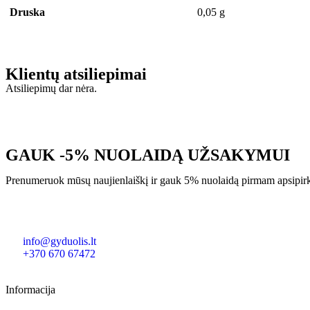
Druska
0,05 g
Klientų atsiliepimai
Atsiliepimų dar nėra.
GAUK -5% NUOLAIDĄ UŽSAKYMUI
Prenumeruok mūsų naujienlaiškį ir gauk 5% nuolaidą pirmam apsipir
info@gyduolis.lt
+370 670 67472
Informacija