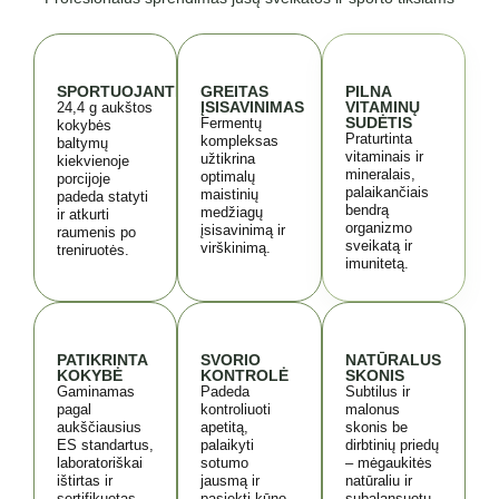
SPORTUOJANTIEMS
GREITAS
PILNA
ĮSISAVINIMAS
VITAMINŲ
24,4 g aukštos
SUDĖTIS
Fermentų
kokybės
Praturtinta
kompleksas
baltymų
vitaminais ir
užtikrina
kiekvienoje
mineralais,
optimalų
porcijoje
palaikančiais
maistinių
padeda statyti
bendrą
medžiagų
ir atkurti
organizmo
įsisavinimą ir
raumenis po
sveikatą ir
virškinimą.
treniruotės.
imunitetą.
PATIKRINTA
SVORIO
NATŪRALUS
KOKYBĖ
KONTROLĖ
SKONIS
Gaminamas
Padeda
Subtilus ir
pagal
kontroliuoti
malonus
aukščiausius
apetitą,
skonis be
ES standartus,
palaikyti
dirbtinių priedų
laboratoriškai
sotumo
– mėgaukitės
ištirtas ir
jausmą ir
natūraliu ir
sertifikuotas.
pasiekti kūno
subalansuotu