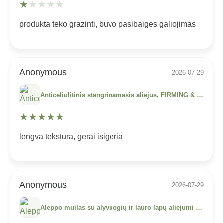
★
★
★
★
★
produkta teko grazinti, buvo pasibaiges galiojimas
Anonymous
2026-07-29
Anticeliulitinis stangrinamasis aliejus, FIRMING & REDUCING ANTI-CELLULITE OIL (250 ml)
★
★
★
★
★
lengva tekstura, gerai isigeria
Anonymous
2026-07-29
Aleppo muilas su alyvuogių ir lauro lapų aliejumi „Savon D’Alep“, 3 proc., MARIUS FABRE, 200 g