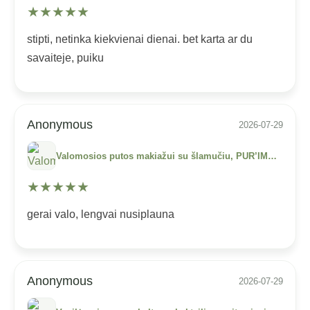
★
★
★
★
★
stipti, netinka kiekvienai dienai. bet karta ar du
savaiteje, puiku
Anonymous
2026-07-29
Valomosios putos makiažui su šlamučiu, PUR’IMMORTELLE (150 ml)
★
★
★
★
★
gerai valo, lengvai nusiplauna
Anonymous
2026-07-29