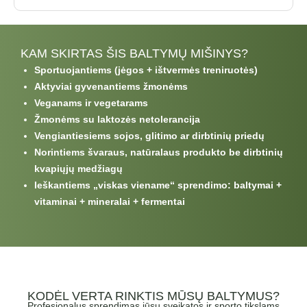
KAM SKIRTAS ŠIS BALTYMŲ MIŠINYS?
Sportuojantiems (jėgos + ištvermės treniruotės)
Aktyviai gyvenantiems žmonėms
Veganams ir vegetarams
Žmonėms su laktozės netolerancija
Vengiantiesiems sojos, glitimo ar dirbtinių priedų
Norintiems švaraus, natūralaus produkto be dirbtinių
kvapiųjų medžiagų
Ieškantiems „viskas viename“ sprendimo: baltymai +
vitaminai + mineralai + fermentai
KODĖL VERTA RINKTIS MŪSŲ BALTYMUS?
Profesionalus sprendimas jūsų sveikatos ir sporto tikslams