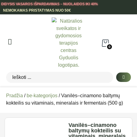
DIDYSIS VASAROS IŠPARDAVIMAS – NUOLAIDOS IKI 40%
NEMOKAMAS PRISTATYMAS NUO 50€
0
Pradžia
/
be-kategorijos
/ Vanilės–cinamono baltymų
kokteilis su vitaminais, mineralais ir fermentais (500 g)
Vanilės–cinamono
baltymų kokteilis su
vitaminais, mineralais