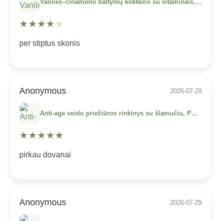
Vanilės–cinamono baltymų kokteilis su vitaminais, mineralais ir fermentais (500 g)
★
★
★
★
★
per stiptus skonis
Anonymous
2026-07-29
Anti-age veido priežiūros rinkinys su šlamučiu, PUR’IMMORTELLE KIT
★
★
★
★
★
pirkau dovanai
Anonymous
2026-07-29