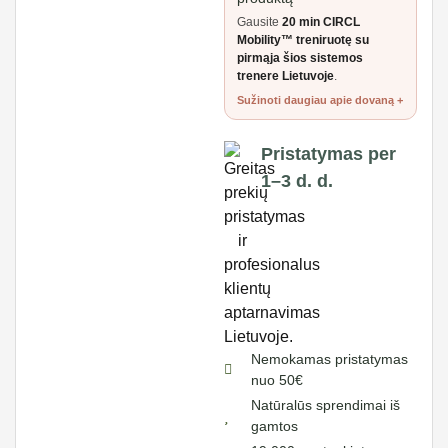
Gausite
20 min CIRCL
Mobility™ treniruotę su
pirmąja šios sistemos
trenere Lietuvoje
.
Sužinoti daugiau apie dovaną
Pristatymas per
1–3 d. d.
Nemokamas pristatymas
nuo 50€
Natūralūs sprendimai iš
gamtos