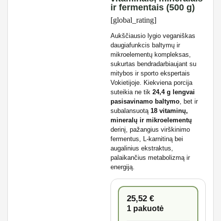
ir fermentais (500 g)
[global_rating]
Aukščiausio lygio veganiškas
daugiafunkcis baltymų ir
mikroelementų kompleksas,
sukurtas bendradarbiaujant su
mitybos ir sporto ekspertais
Vokietijoje. Kiekviena porcija
suteikia ne tik
24,4 g lengvai
pasisavinamo baltymo
, bet ir
subalansuotą
18 vitaminų,
mineralų ir mikroelementų
derinį, pažangius virškinimo
fermentus, L-karnitiną bei
augalinius ekstraktus,
palaikančius metabolizmą ir
energiją.
25,52
€
1 pakuotė