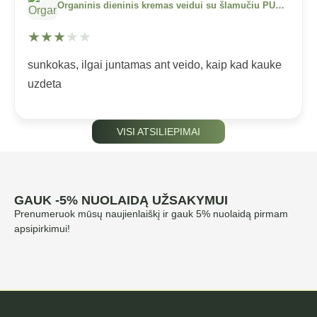
Organinis dieninis kremas veidui su šlamučiu PUR’IMMORTELLE – DAY (50 ml)
★
★
★
★
★
sunkokas, ilgai juntamas ant veido, kaip kad kauke
uzdeta
VISI ATSILIEPIMAI
GAUK -5% NUOLAIDĄ UŽSAKYMUI
Prenumeruok mūsų naujienlaiškį ir gauk 5% nuolaidą pirmam
apsipirkimui!