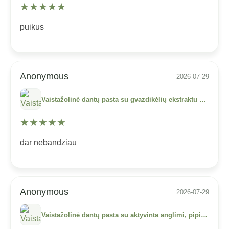
★
★
★
★
★
puikus
Anonymous
2026-07-29
Vaistažolinė dantų pasta su gvazdikėlių ekstraktu „Clove“, be fluoro, DABUR, 100 ml
★
★
★
★
★
dar nebandziau
Anonymous
2026-07-29
Vaistažolinė dantų pasta su aktyvinta anglimi, pipirais ir imbieru „Charcoal“, be fluoro, DABUR, 100 ml