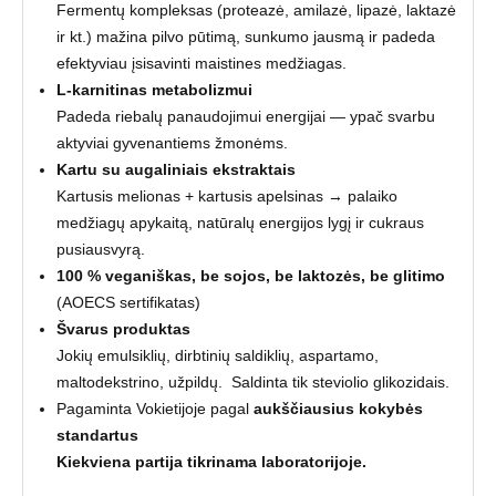
Fermentų kompleksas (proteazė, amilazė, lipazė, laktazė
ir kt.) mažina pilvo pūtimą, sunkumo jausmą ir padeda
efektyviau įsisavinti maistines medžiagas.
L-karnitinas metabolizmui
Padeda riebalų panaudojimui energijai — ypač svarbu
aktyviai gyvenantiems žmonėms.
Kartu su augaliniais ekstraktais
Kartusis melionas + kartusis apelsinas → palaiko
medžiagų apykaitą, natūralų energijos lygį ir cukraus
pusiausvyrą.
100 % veganiškas, be sojos, be laktozės, be glitimo
(AOECS sertifikatas)
Švarus produktas
Jokių emulsiklių, dirbtinių saldiklių, aspartamo,
maltodekstrino, užpildų. Saldinta tik steviolio glikozidais.
Pagaminta Vokietijoje pagal
aukščiausius kokybės
standartus
Kiekviena partija tikrinama laboratorijoje.