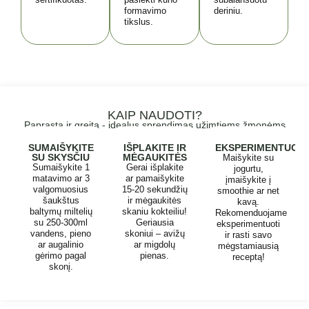
formavimo
deriniu.
tikslus.
KAIP NAUDOTI?
Paprasta ir greita - idealus sprendimas užimtiems žmonėms
SUMAIŠYKITE
IŠPLAKITE IR
EKSPERIMENTUOKI
SU SKYSČIU
MĖGAUKITĖS
Maišykite su
Sumaišykite 1
Gerai išplakite
jogurtu,
matavimo ar 3
ar pamaišykite
įmaišykite į
valgomuosius
15-20 sekundžių
smoothie ar net
šaukštus
ir mėgaukitės
kavą.
baltymų miltelių
skaniu kokteiliu!
Rekomenduojame
su 250-300ml
Geriausia
eksperimentuoti
vandens, pieno
skoniui – avižų
ir rasti savo
ar augalinio
ar migdolų
mėgstamiausią
gėrimo pagal
pienas.
receptą!
skonį.