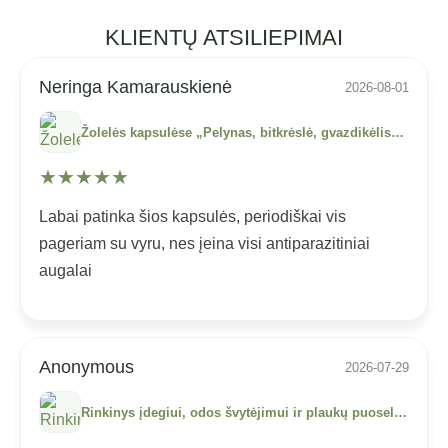
KLIENTŲ ATSILIEPIMAI
Neringa Kamarauskienė
2026-08-01
Žolelės kapsulėse „Pelynas, bitkrėslė, gvazdikėlis“, ARBATOS MAGIJA, 100 kaps.
★
★
★
★
★
Labai patinka šios kapsulės, periodiškai vis
pageriam su vyru, nes įeina visi antiparazitiniai
augalai
Anonymous
2026-07-29
Rinkinys įdegiui, odos švytėjimui ir plaukų puoselėjimui, BEAUTÉ D’ÉTÉ