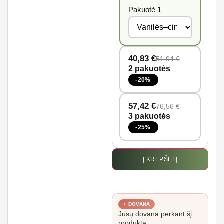
Pakuotė 1
40,83
€
51,04
€
2 pakuotės
-20%
57,42
€
76,56
€
3 pakuotės
-25%
Į KREPŠELĮ
+ DOVANA
Jūsų dovana perkant šį
produktą