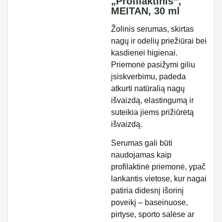
„Profilaktinis“,
MEITAN, 30 ml
Žolinis serumas, skirtas
nagų ir odelių priežiūrai bei
kasdienei higienai.
Priemonė pasižymi giliu
įsiskverbimu, padeda
atkurti natūralią nagų
išvaizdą, elastingumą ir
suteikia jiems prižiūrėtą
išvaizdą.
Serumas gali būti
naudojamas kaip
profilaktinė priemonė, ypač
lankantis vietose, kur nagai
patiria didesnį išorinį
poveikį – baseinuose,
pirtyse, sporto salėse ar