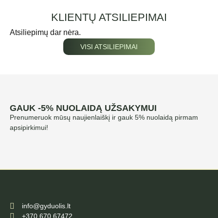
KLIENTŲ ATSILIEPIMAI
Atsiliepimų dar nėra.
VISI ATSILIEPIMAI
GAUK -5% NUOLAIDĄ UŽSAKYMUI
Prenumeruok mūsų naujienlaiškį ir gauk 5% nuolaidą pirmam
apsipirkimui!
info@gyduolis.lt
+370 670 67472