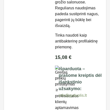
grožio salonuose.
Reguliarus naudojimas
padeda sustiprinti nagus,
pagerinti jų būklę bei
išvaizdą.
Tinka naudoti kaip
antibakterinę profilaktinę
priemonę.
15,08
€
Išparduota –
prašome kreiptis dėl
išankstinio
užsakymo:
info@gyduolis.lt