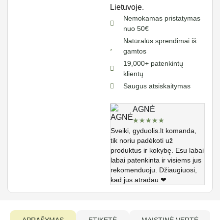
Nemokamas pristatymas
nuo 50€
Natūralūs sprendimai iš
gamtos
19,000+ patenkintų
klientų
Saugus atsiskaitymas
AGNĖ
★
★
★
★
★
Sveiki, gyduolis.lt komanda,
tik noriu padėkoti už
produktus ir kokybę. Esu labai
labai patenkinta ir visiems jus
rekomenduoju. Džiaugiuosi,
kad jus atradau ❤