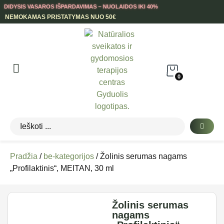
DIDYSIS VASAROS IŠPARDAVIMAS – NUOLAIDOS IKI 40%
NEMOKAMAS PRISTATYMAS NUO 50€
0
Pradžia
/
be-kategorijos
/ Žolinis serumas nagams
„Profilaktinis“, MEITAN, 30 ml
Žolinis serumas
nagams