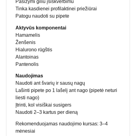
Pasižymi giliu įsiskverbimu
Tinka kasdienei profilaktinei priežiūrai
Patogu naudoti su pipete
Aktyvūs komponentai
Hamamelis
Ženšenis
Hialurono rūgštis
Alantoinas
Pantenolis
Naudojimas
Naudoti ant švarių ir sausų nagų
Lašinti pipete po 1 lašelį ant nago (pipetė neturi
liesti nago)
Įtrinti, kol visiškai susigers
Naudoti 2–3 kartus per dieną
Rekomenduojamas naudojimo kursas: 3–4
mėnesiai