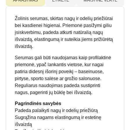
APRAŠYMAS
ETIKETĖ
MAISTINĖ VERTĖ
Žolinis serumas, skirtas nagų ir odelių priežiūrai
bei kasdienei higienai. Priemonė pasižymi giliu
įsiskverbimu, padeda atkurti natūralią nagų
išvaizdą, elastingumą ir suteikia jiems prižiūrėtą
išvaizdą.
Serumas gali būti naudojamas kaip profilaktinė
priemonė, ypač lankantis vietose, kur nagai
patiria didesnį išorinį poveikį – baseinuose,
pirtyse, sporto salėse ar grožio salonuose.
Reguliarus naudojimas padeda sustiprinti
nagus, pagerinti jų būklę bei išvaizdą.
Pagrindinės savybės
Padeda palaikyti nagų ir odelių priežiūrą
Sugrąžina nagams elastingumą ir estetinę
išvaizdą