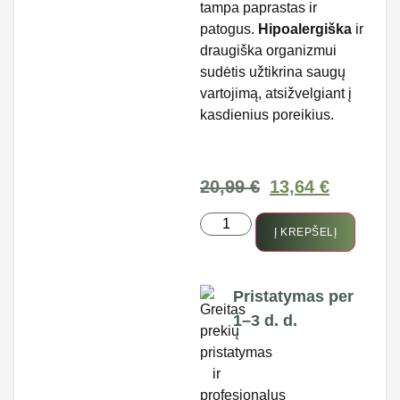
tampa paprastas ir
patogus.
Hipoalergiška
ir
draugiška organizmui
sudėtis užtikrina saugų
vartojimą, atsižvelgiant į
kasdienius poreikius.
20,99
€
13,64
€
Į KREPŠELĮ
Pristatymas per
1–3 d. d.