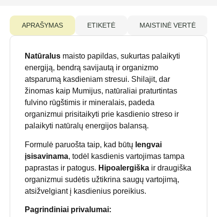
APRAŠYMAS
ETIKETĖ
MAISTINĖ VERTĖ
Natūralus
maisto papildas, sukurtas palaikyti
energiją, bendrą savijautą ir organizmo
atsparumą kasdieniam stresui. Shilajit, dar
žinomas kaip Mumijus, natūraliai praturtintas
fulvino rūgštimis ir mineralais, padeda
organizmui prisitaikyti prie kasdienio streso ir
palaikyti natūralų energijos balansą.
Formulė paruošta taip, kad būtų
lengvai
įsisavinama
, todėl kasdienis vartojimas tampa
paprastas ir patogus.
Hipoalergiška
ir draugiška
organizmui sudėtis užtikrina saugų vartojimą,
atsižvelgiant į kasdienius poreikius.
Pagrindiniai privalumai: