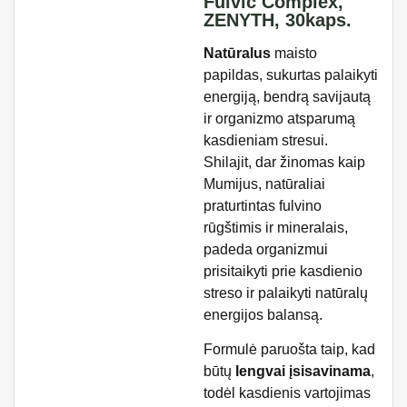
Fulvic Complex,
ZENYTH, 30kaps.
Natūralus
maisto
papildas, sukurtas palaikyti
energiją, bendrą savijautą
ir organizmo atsparumą
kasdieniam stresui.
Shilajit, dar žinomas kaip
Mumijus, natūraliai
praturtintas fulvino
rūgštimis ir mineralais,
padeda organizmui
prisitaikyti prie kasdienio
streso ir palaikyti natūralų
energijos balansą.
Formulė paruošta taip, kad
būtų
lengvai įsisavinama
,
todėl kasdienis vartojimas