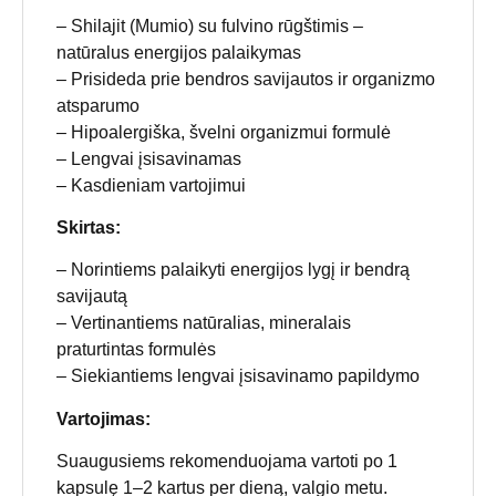
– Shilajit (Mumio) su fulvino rūgštimis –
natūralus energijos palaikymas
– Prisideda prie bendros savijautos ir organizmo
atsparumo
– Hipoalergiška, švelni organizmui formulė
– Lengvai įsisavinamas
– Kasdieniam vartojimui
Skirtas:
– Norintiems palaikyti energijos lygį ir bendrą
savijautą
– Vertinantiems natūralias, mineralais
praturtintas formulės
– Siekiantiems lengvai įsisavinamo papildymo
Vartojimas:
Suaugusiems rekomenduojama vartoti po 1
kapsulę 1–2 kartus per dieną, valgio metu.