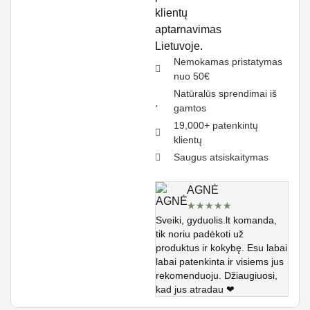
Nemokamas pristatymas
nuo 50€
Natūralūs sprendimai iš
gamtos
19,000+ patenkintų
klientų
Saugus atsiskaitymas
AGNĖ
★
★
★
★
★
Sveiki, gyduolis.lt komanda,
tik noriu padėkoti už
produktus ir kokybę. Esu labai
labai patenkinta ir visiems jus
rekomenduoju. Džiaugiuosi,
kad jus atradau ❤