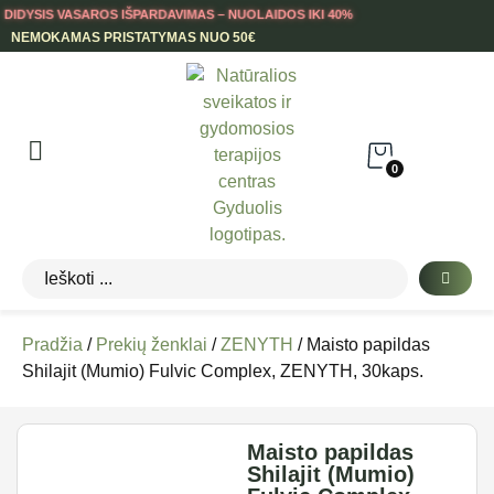
DIDYSIS VASAROS IŠPARDAVIMAS – NUOLAIDOS IKI 40%
NEMOKAMAS PRISTATYMAS NUO 50€
0
Pradžia
/
Prekių ženklai
/
ZENYTH
/ Maisto papildas
Shilajit (Mumio) Fulvic Complex, ZENYTH, 30kaps.
Maisto papildas
Shilajit (Mumio)