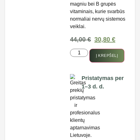
magniu bei B grupės
vitaminais, kurie svarbūs
normaliai nervų sistemos
veiklai.
44,00
€
30,80
€
Į KREPŠELĮ
Pristatymas per
1–3 d. d.