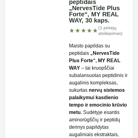
peptidais
„NervesTide Plus
Forte“, MY REAL
WAY, 30 kaps.
(1 pirkėjų
★★★★★
★★★★★
atsiliepimas)
Maisto papildas su
peptidais
„NervesTide
Plus Forte“, MY REAL
WAY
– tai kruopščiai
subalansuotas peptidinis ir
augalinis kompleksas,
sukurtas
nervų sistemos
palaikymui kasdienio
tempo ir emocinio krūvio
metu.
Sudėtyje esantis
aminorūgščių ir peptidų
derinys papildytas
augaliniais ekstraktais,