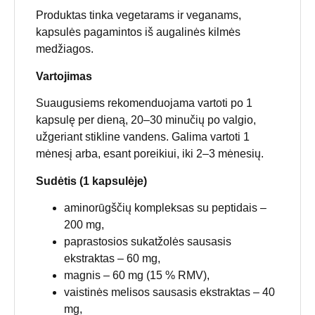
Produktas tinka vegetarams ir veganams,
kapsulės pagamintos iš augalinės kilmės
medžiagos.
Vartojimas
Suaugusiems rekomenduojama vartoti po 1
kapsulę per dieną, 20–30 minučių po valgio,
užgeriant stikline vandens. Galima vartoti 1
mėnesį arba, esant poreikiui, iki 2–3 mėnesių.
Sudėtis (1 kapsulėje)
aminorūgščių kompleksas su peptidais –
200 mg,
paprastosios sukatžolės sausasis
ekstraktas – 60 mg,
magnis – 60 mg (15 % RMV),
vaistinės melisos sausasis ekstraktas – 40
mg,