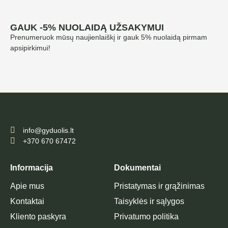
GAUK -5% NUOLAIDĄ UŽSAKYMUI
Prenumeruok mūsų naujienlaiškį ir gauk 5% nuolaidą pirmam
apsipirkimui!
info@gyduolis.lt
+370 670 67472
Informacija
Dokumentai
Apie mus
Pristatymas ir grąžinimas
Kontaktai
Taisyklės ir sąlygos
Kliento paskyra
Privatumo politika