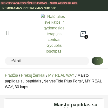
DIDYSIS VASAROS IŠPARDAVIMAS – NUOLAIDOS IKI 40%
NEMOKAMAS PRISTATYMAS NUO 50€
0
Pradžia
/
Prekių ženklai
/
MY REAL WAY
/ Maisto
papildas su peptidais „NervesTide Plus Forte“, MY REAL
WAY, 30 kaps.
Maisto papildas su