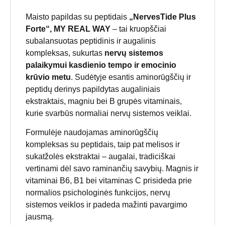
Maisto papildas su peptidais
„NervesTide Plus
Forte“, MY REAL WAY
– tai kruopščiai
subalansuotas peptidinis ir augalinis
kompleksas, sukurtas
nervų sistemos
palaikymui kasdienio tempo ir emocinio
krūvio metu
. Sudėtyje esantis aminorūgščių ir
peptidų derinys papildytas augaliniais
ekstraktais, magniu bei B grupės vitaminais,
kurie svarbūs normaliai nervų sistemos veiklai.
Formulėje naudojamas aminorūgščių
kompleksas su peptidais, taip pat melisos ir
sukatžolės ekstraktai – augalai, tradiciškai
vertinami dėl savo raminančių savybių. Magnis ir
vitaminai B6, B1 bei vitaminas C prisideda prie
normalios psichologinės funkcijos, nervų
sistemos veiklos ir padeda mažinti pavargimo
jausmą.