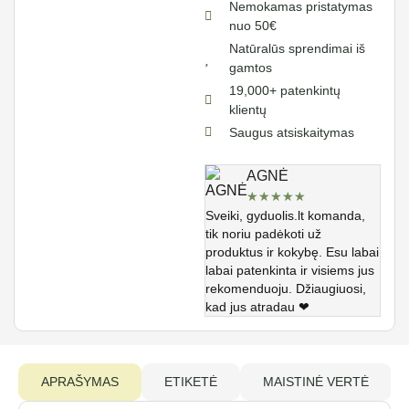
Nemokamas pristatymas
nuo 50€
Natūralūs sprendimai iš
gamtos
19,000+ patenkintų
klientų
Saugus atsiskaitymas
AGNĖ
★
★
★
★
★
Sveiki, gyduolis.lt komanda,
tik noriu padėkoti už
produktus ir kokybę. Esu labai
labai patenkinta ir visiems jus
rekomenduoju. Džiaugiuosi,
kad jus atradau ❤
APRAŠYMAS
ETIKETĖ
MAISTINĖ VERTĖ