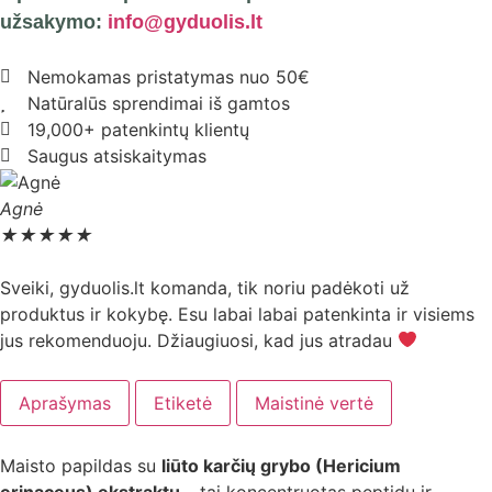
užsakymo:
info@gyduolis.lt
Nemokamas pristatymas nuo 50€
Natūralūs sprendimai iš gamtos
19,000+ patenkintų klientų
Saugus atsiskaitymas
Agnė
★
★
★
★
★
Sveiki, gyduolis.lt komanda, tik noriu padėkoti už
produktus ir kokybę. Esu labai labai patenkinta ir visiems
jus rekomenduoju. Džiaugiuosi, kad jus atradau
Aprašymas
Etiketė
Maistinė vertė
Maisto papildas su
liūto karčių grybo (Hericium
erinaceus) ekstraktu
– tai koncentruotas peptidų ir