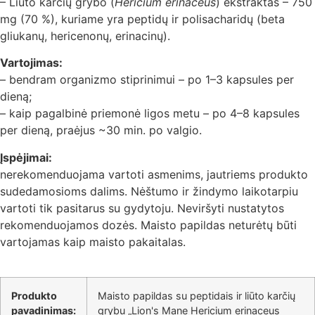
– Liūto karčių grybo (
Hericium erinaceus
) ekstraktas – 750
mg (70 %), kuriame yra peptidų ir polisacharidų (beta
gliukanų, hericenonų, erinacinų).
Vartojimas:
– bendram organizmo stiprinimui – po 1–3 kapsules per
dieną;
– kaip pagalbinė priemonė ligos metu – po 4–8 kapsules
per dieną, praėjus ~30 min. po valgio.
Įspėjimai:
nerekomenduojama vartoti asmenims, jautriems produkto
sudedamosioms dalims. Nėštumo ir žindymo laikotarpiu
vartoti tik pasitarus su gydytoju. Neviršyti nustatytos
rekomenduojamos dozės. Maisto papildas neturėtų būti
vartojamas kaip maisto pakaitalas.
Produkto
Maisto papildas su peptidais ir liūto karčių
pavadinimas:
grybu „Lion's Mane Hericium erinaceus