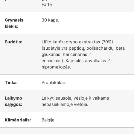
Forte“
Grynasis
30 kaps.
kiekis:
Sudėtis:
Liūto karčių grybo ekstraktas (70%)
(sudėtyje yra peptidų, polisacharidų: beta
gliukanas, hericenonas ir
erinacinas). Kapsulės apvalkalas iš
hipromeliozės.
Tinka:
Profilaktikai.
Laikymo
Laikyti sausoje, vėsioje ir vaikams
sąlygos:
nepasiekiamoje vietoje.
Kilmės šalis:
Belgija