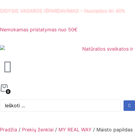
DIDYSIS VASAROS IŠPARDAVIMAS – Nuolaidos iki 40%
Nemokamas pristatymas nuo 50€
0
Pradžia
/
Prekių ženklai
/
MY REAL WAY
/ Maisto papildas