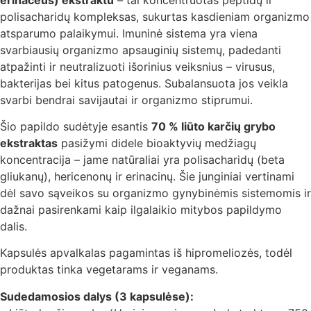
polisacharidų kompleksas, sukurtas kasdieniam organizmo
atsparumo palaikymui. Imuninė sistema yra viena
svarbiausių organizmo apsauginių sistemų, padedanti
atpažinti ir neutralizuoti išorinius veiksnius – virusus,
bakterijas bei kitus patogenus. Subalansuota jos veikla
svarbi bendrai savijautai ir organizmo stiprumui.
Šio papildo sudėtyje esantis
70 % liūto karčių grybo
ekstraktas
pasižymi didele bioaktyvių medžiagų
koncentracija – jame natūraliai yra polisacharidų (beta
gliukanų), hericenonų ir erinacinų. Šie junginiai vertinami
dėl savo sąveikos su organizmo gynybinėmis sistemomis ir
dažnai pasirenkami kaip ilgalaikio mitybos papildymo
dalis.
Kapsulės apvalkalas pagamintas iš hipromeliozės, todėl
produktas tinka vegetarams ir veganams.
Sudedamosios dalys (3 kapsulėse):