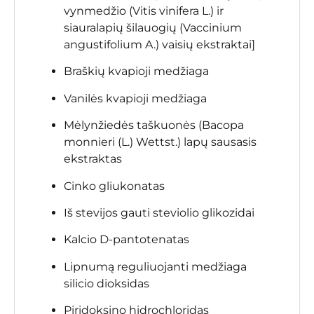
vynmedžio (Vitis vinifera L.) ir
siauralapių šilauogių (Vaccinium
angustifolium A.) vaisių ekstraktai]
Braškių kvapioji medžiaga
Vanilės kvapioji medžiaga
Mėlynžiedės taškuonės (Bacopa
monnieri (L.) Wettst.) lapų sausasis
ekstraktas
Cinko gliukonatas
Iš stevijos gauti steviolio glikozidai
Kalcio D-pantotenatas
Lipnumą reguliuojanti medžiaga
silicio dioksidas
Piridoksino hidrochloridas