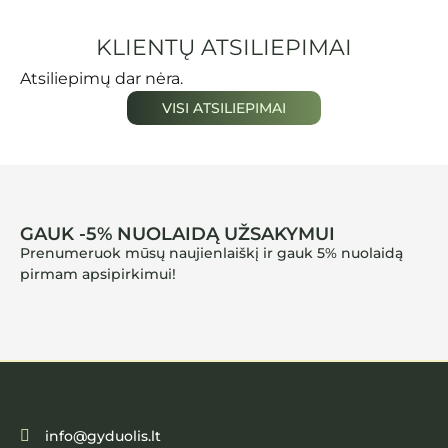
KLIENTŲ ATSILIEPIMAI
Atsiliepimų dar nėra.
VISI ATSILIEPIMAI
GAUK -5% NUOLAIDĄ UŽSAKYMUI
Prenumeruok mūsų naujienlaiškį ir gauk 5% nuolaidą
pirmam apsipirkimui!
info@gyduolis.lt