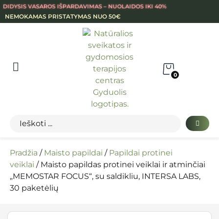
DIDYSIS VASAROS IŠPARDAVIMAS – NUOLAIDOS IKI 40%
NEMOKAMAS PRISTATYMAS NUO 50€
0
Pradžia
/
Maisto papildai
/
Papildai protinei
veiklai
/ Maisto papildas protinei veiklai ir atminčiai
„MEMOSTAR FOCUS“, su saldikliu, INTERSA LABS,
30 paketėlių