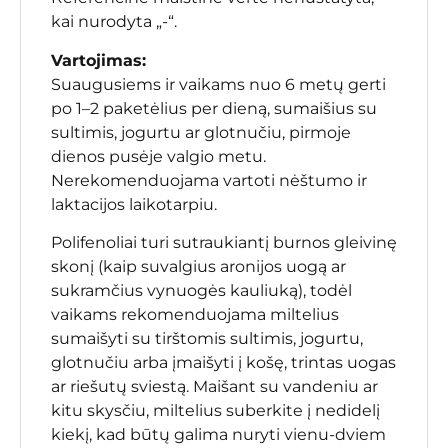
kai nurodyta „-“.
Vartojimas:
Suaugusiems ir vaikams nuo 6 metų gerti
po 1–2 paketėlius per dieną, sumaišius su
sultimis, jogurtu ar glotnučiu, pirmoje
dienos pusėje valgio metu.
Nerekomenduojama vartoti nėštumo ir
laktacijos laikotarpiu.
Polifenoliai turi sutraukiantį burnos gleivinę
skonį (kaip suvalgius aronijos uogą ar
sukramčius vynuogės kauliuką), todėl
vaikams rekomenduojama miltelius
sumaišyti su tirštomis sultimis, jogurtu,
glotnučiu arba įmaišyti į košę, trintas uogas
ar riešutų sviestą. Maišant su vandeniu ar
kitu skysčiu, miltelius suberkite į nedidelį
kiekį, kad būtų galima nuryti vienu-dviem