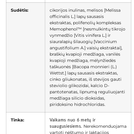
Sudėtis:
cikorijos inulinas, melisos [Melissa
officinalis L.] lapų sausasis
ekstraktas, polifenolių kompleksas
Memophenol™ [nesmulkintų tikrojo
vynmedžio [Vitis vinifera L.] ir
siauralapių šilauogių [Vaccinium
angustifolium A.] vaisių ekstraktai],
braškių kvapioji medžiaga, vanilės
kvapioji medžiaga, mėlynžiedės
taškuonės [Bacopa monnieri (L.)
Wettst.] lapų sausasis ekstraktas,
cinko gliukonatas, iš stevijos gauti
steviolio glikozidai, kalcio D-
pantotenatas, lipnumą reguliuojanti
medžiaga silicio dioksidas,
piridoksino hidrochloridas.
Tinka:
Vaikams nuo 6 metų ir
Nerekomenduojama
suaugusiesiems.
vartoti nėštumo ir laktacijos