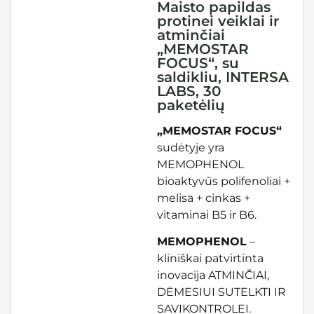
Maisto papildas
protinei veiklai ir
atminčiai
„MEMOSTAR
FOCUS“, su
saldikliu, INTERSA
LABS, 30
paketėlių
„MEMOSTAR FOCUS“
sudėtyje yra
MEMOPHENOL
bioaktyvūs polifenoliai +
melisa + cinkas +
vitaminai B5 ir B6.
MEMOPHENOL
–
kliniškai patvirtinta
inovacija ATMINČIAI,
DĖMESIUI SUTELKTI IR
SAVIKONTROLEI.