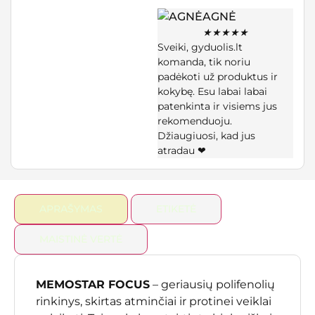
AGNĖ
★
★
★
★
★
Sveiki, gyduolis.lt
komanda, tik noriu
padėkoti už produktus ir
kokybę. Esu labai labai
patenkinta ir visiems jus
rekomenduoju.
Džiaugiuosi, kad jus
atradau ❤
APRAŠYMAS
ETIKETĖ
MAISTINĖ VERTĖ
MEMOSTAR FOCUS
– geriausių polifenolių
rinkinys, skirtas atminčiai ir protinei veiklai