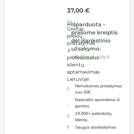
37,00
€
Išparduota –
prašome kreiptis
dėl išankstinio
užsakymo:
info@gyduolis.lt
Nemokamas pristatymas
nuo 50€
Natūralūs sprendimai iš
gamtos
19,000+ patenkintų
klientų
Saugus atsiskaitymas