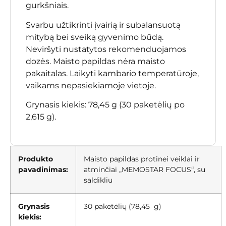
gurkšniais.
Svarbu užtikrinti įvairią ir subalansuotą
mitybą bei sveiką gyvenimo būdą.
Neviršyti nustatytos rekomenduojamos
dozės. Maisto papildas nėra maisto
pakaitalas. Laikyti kambario temperatūroje,
vaikams nepasiekiamoje vietoje.
Grynasis kiekis: 78,45 g (30 paketėlių po
2,615 g).
Produkto
Maisto papildas protinei veiklai ir
pavadinimas:
atminčiai „MEMOSTAR FOCUS“, su
saldikliu
Grynasis
30 paketėlių (78,45 g)
kiekis: