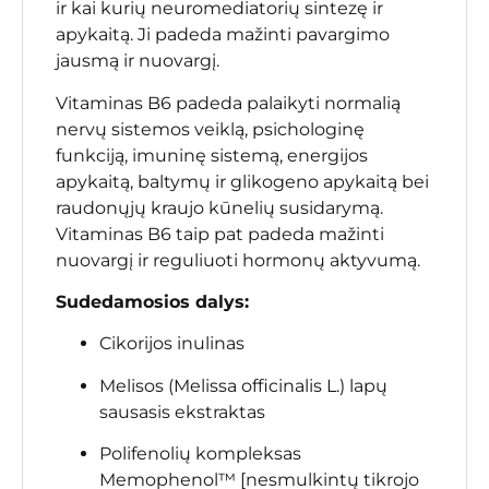
ir kai kurių neuromediatorių sintezę ir
apykaitą. Ji padeda mažinti pavargimo
jausmą ir nuovargį.
Vitaminas B6 padeda palaikyti normalią
nervų sistemos veiklą, psichologinę
funkciją, imuninę sistemą, energijos
apykaitą, baltymų ir glikogeno apykaitą bei
raudonųjų kraujo kūnelių susidarymą.
Vitaminas B6 taip pat padeda mažinti
nuovargį ir reguliuoti hormonų aktyvumą.
Sudedamosios dalys:
Cikorijos inulinas
Melisos (Melissa officinalis L.) lapų
sausasis ekstraktas
Polifenolių kompleksas
Memophenol™ [nesmulkintų tikrojo