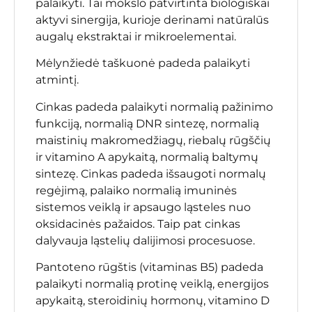
palaikyti. Tai mokslo patvirtinta biologiškai
aktyvi sinergija, kurioje derinami natūralūs
augalų ekstraktai ir mikroelementai.
Mėlynžiedė taškuonė padeda palaikyti
atmintį.
Cinkas padeda palaikyti normalią pažinimo
funkciją, normalią DNR sintezę, normalią
maistinių makromedžiagų, riebalų rūgščių
ir vitamino A apykaitą, normalią baltymų
sintezę. Cinkas padeda išsaugoti normalų
regėjimą, palaiko normalią imuninės
sistemos veiklą ir apsaugo ląsteles nuo
oksidacinės pažaidos. Taip pat cinkas
dalyvauja ląstelių dalijimosi procesuose.
Pantoteno rūgštis (vitaminas B5) padeda
palaikyti normalią protinę veiklą, energijos
apykaitą, steroidinių hormonų, vitamino D