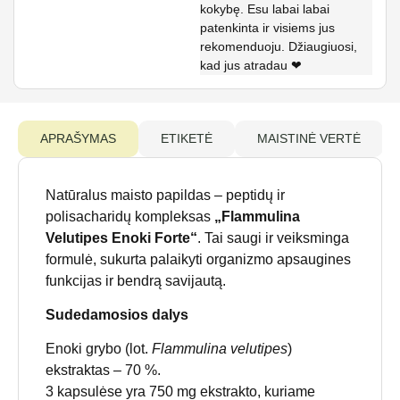
kokybę. Esu labai labai
patenkinta ir visiems jus
rekomenduoju. Džiaugiuosi,
kad jus atradau ❤
APRAŠYMAS
ETIKETĖ
MAISTINĖ VERTĖ
Natūralus maisto papildas – peptidų ir
polisacharidų kompleksas
„Flammulina
Velutipes Enoki Forte“
. Tai saugi ir veiksminga
formulė, sukurta palaikyti organizmo apsaugines
funkcijas ir bendrą savijautą.
Sudedamosios dalys
Enoki grybo (lot.
Flammulina velutipes
)
ekstraktas – 70 %.
3 kapsulėse yra 750 mg ekstrakto, kuriame