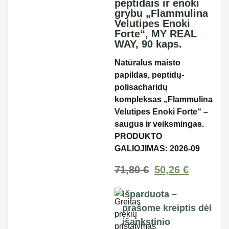
peptidais ir enoki
grybu „Flammulina
Velutipes Enoki
Forte“, MY REAL
WAY, 90 kaps.
Natūralus maisto
papildas, peptidų-
polisacharidų
kompleksas „Flammulina
Velutipes Enoki Forte“ –
saugus ir veiksmingas.
PRODUKTO
GALIOJIMAS: 2026-09
71,80
€
50,26
€
Išparduota –
prašome kreiptis dėl
išankstinio