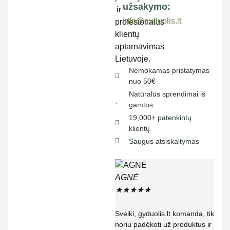
užsakymo:
info@gyduolis.lt
Nemokamas pristatymas
nuo 50€
Natūralūs sprendimai iš
gamtos
19,000+ patenkintų
klientų
Saugus atsiskaitymas
AGNĖ
★
★
★
★
★
Sveiki, gyduolis.lt komanda, tik
noriu padėkoti už produktus ir