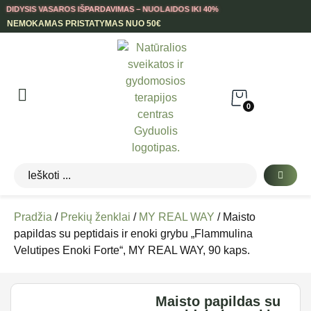
DIDYSIS VASAROS IŠPARDAVIMAS – NUOLAIDOS IKI 40%
NEMOKAMAS PRISTATYMAS NUO 50€
0
Pradžia
/
Prekių ženklai
/
MY REAL WAY
/ Maisto
papildas su peptidais ir enoki grybu „Flammulina
Velutipes Enoki Forte“, MY REAL WAY, 90 kaps.
Maisto papildas su