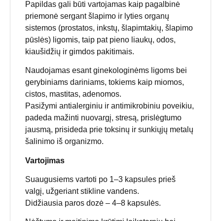
Papildas gali būti vartojamas kaip pagalbinė
priemonė sergant šlapimo ir lyties organų
sistemos (prostatos, inkstų, šlapimtakių, šlapimo
pūslės) ligomis, taip pat pieno liaukų, odos,
kiaušidžių ir gimdos pakitimais.
Naudojamas esant ginekologinėms ligoms bei
gerybiniams dariniams, tokiems kaip miomos,
cistos, mastitas, adenomos.
Pasižymi antialerginiu ir antimikrobiniu poveikiu,
padeda mažinti nuovargį, stresą, prislėgtumo
jausmą, prisideda prie toksinų ir sunkiųjų metalų
šalinimo iš organizmo.
Vartojimas
Suaugusiems vartoti po 1–3 kapsules prieš
valgį, užgeriant stikline vandens.
Didžiausia paros dozė – 4–8 kapsulės.