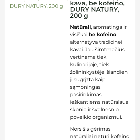
kava, be kofeino,
DURY NATURY,
200 g
Natūrali
, aromatinga ir
visiškai
be kofeino
alternatyva tradicinei
kavai. Jau šimtmečius
vertinama tiek
kulinarijoje, tiek
žolininkystėje, šiandien
ji sugrįžta kaip
sąmoningas
pasirinkimas
ieškantiems natūralaus
skonio ir švelnesnio
poveikio organizmui.
Nors šis gėrimas
natūraliai neturi kofeino,