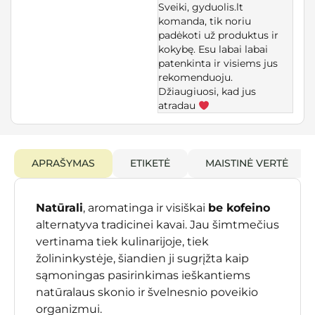
Sveiki, gyduolis.lt
komanda, tik noriu
padėkoti už produktus ir
kokybę. Esu labai labai
patenkinta ir visiems jus
rekomenduoju.
Džiaugiuosi, kad jus
atradau
APRAŠYMAS
ETIKETĖ
MAISTINĖ VERTĖ
Natūrali
, aromatinga ir visiškai
be kofeino
alternatyva tradicinei kavai. Jau šimtmečius
vertinama tiek kulinarijoje, tiek
žolininkystėje, šiandien ji sugrįžta kaip
sąmoningas pasirinkimas ieškantiems
natūralaus skonio ir švelnesnio poveikio
organizmui.