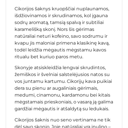
Cikorijos šaknys kruopščiai nuplaunamos,
išdžiovinamos ir skrudinamos, kol įgauna
sodrų aromatą, tamsią spalvą ir subtiliai
karamelišką skonį. Nors šis gėrimas
natūraliai neturi kofeino, savo sodrumu ir
kvapu jis maloniai primena klasikinę kavą,
todėl leidžia mėgautis mėgstamu kavos
ritualu bet kuriuo paros metu.
Skonyje atsiskleidžia lengvai skrudintos,
žemiškos ir švelniai salstelėjusios natos su
vos juntamu kartumu. Cikorijų kava puikiai
dera su pienu ar augaliniais gėrimais,
medumi, cinamonu, kardamonu bei kitais
mėgstamais prieskoniais, o vasarą ją galima
gardžiai mėgautis ir atšaldytą su ledukais.
Cikorijos šaknis nuo seno vertinama ne tik
dėl savo skonio. Joje natūraliai yra inulino –