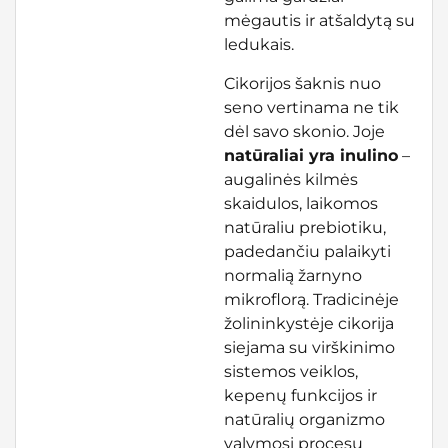
mėgautis ir atšaldytą su
ledukais.
Cikorijos šaknis nuo
seno vertinama ne tik
dėl savo skonio. Joje
natūraliai yra inulino
–
augalinės kilmės
skaidulos, laikomos
natūraliu prebiotiku,
padedančiu palaikyti
normalią žarnyno
mikroflorą. Tradicinėje
žolininkystėje cikorija
siejama su virškinimo
sistemos veiklos,
kepenų funkcijos ir
natūralių organizmo
valymosi procesų