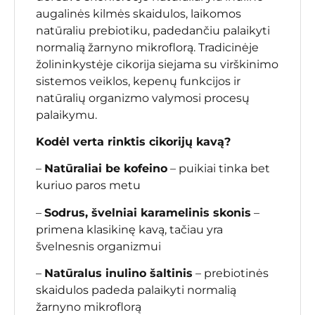
augalinės kilmės skaidulos, laikomos
natūraliu prebiotiku, padedančiu palaikyti
normalią žarnyno mikroflorą. Tradicinėje
žolininkystėje cikorija siejama su virškinimo
sistemos veiklos, kepenų funkcijos ir
natūralių organizmo valymosi procesų
palaikymu.
Kodėl verta rinktis cikorijų kavą?
–
Natūraliai be kofeino
– puikiai tinka bet
kuriuo paros metu
–
Sodrus, švelniai karamelinis skonis
–
primena klasikinę kavą, tačiau yra
švelnesnis organizmui
–
Natūralus inulino šaltinis
– prebiotinės
skaidulos padeda palaikyti normalią
žarnyno mikroflorą