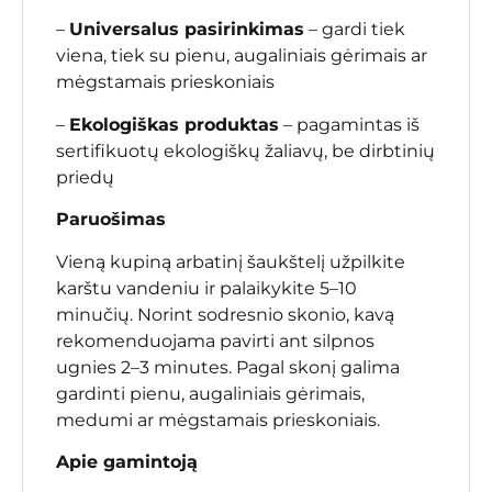
–
Universalus pasirinkimas
– gardi tiek
viena, tiek su pienu, augaliniais gėrimais ar
mėgstamais prieskoniais
–
Ekologiškas produktas
– pagamintas iš
sertifikuotų ekologiškų žaliavų, be dirbtinių
priedų
Paruošimas
Vieną kupiną arbatinį šaukštelį užpilkite
karštu vandeniu ir palaikykite 5–10
minučių. Norint sodresnio skonio, kavą
rekomenduojama pavirti ant silpnos
ugnies 2–3 minutes. Pagal skonį galima
gardinti pienu, augaliniais gėrimais,
medumi ar mėgstamais prieskoniais.
Apie gamintoją