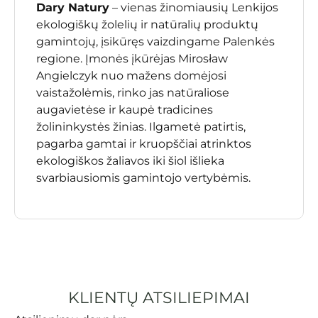
Dary Natury
– vienas žinomiausių Lenkijos
ekologiškų žolelių ir natūralių produktų
gamintojų, įsikūręs vaizdingame Palenkės
regione. Įmonės įkūrėjas Mirosław
Angielczyk nuo mažens domėjosi
vaistažolėmis, rinko jas natūraliose
augavietėse ir kaupė tradicines
žolininkystės žinias. Ilgametė patirtis,
pagarba gamtai ir kruopščiai atrinktos
ekologiškos žaliavos iki šiol išlieka
svarbiausiomis gamintojo vertybėmis.
KLIENTŲ ATSILIEPIMAI