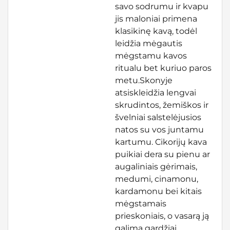
savo sodrumu ir kvapu
jis maloniai primena
klasikinę kavą, todėl
leidžia mėgautis
mėgstamu kavos
ritualu bet kuriuo paros
metu.Skonyje
atsiskleidžia lengvai
skrudintos, žemiškos ir
švelniai salstelėjusios
natos su vos juntamu
kartumu. Cikorijų kava
puikiai dera su pienu ar
augaliniais gėrimais,
medumi, cinamonu,
kardamonu bei kitais
mėgstamais
prieskoniais, o vasarą ją
galima gardžiai