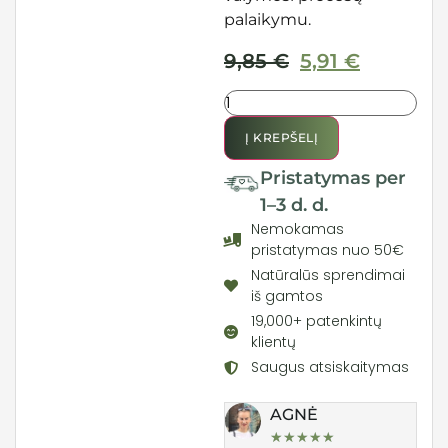
palaikymu.
9,85
€
5,91
€
Į KREPŠELĮ
Pristatymas per
1–3 d. d.
Nemokamas
pristatymas nuo 50€
Natūralūs sprendimai
iš gamtos
19,000+ patenkintų
klientų
Saugus atsiskaitymas
AGNĖ
★
★
★
★
★