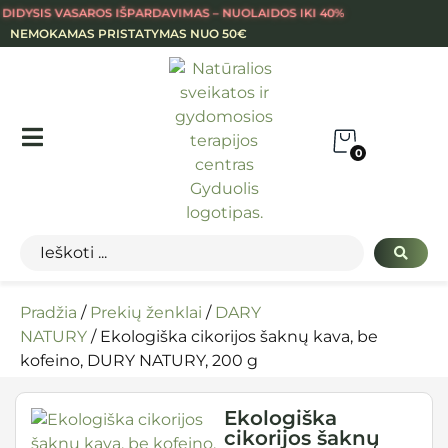
DIDYSIS VASAROS IŠPARDAVIMAS – NUOLAIDOS IKI 40%
NEMOKAMAS PRISTATYMAS NUO 50€
0
Pradžia
/
Prekių ženklai
/
DARY
NATURY
/ Ekologiška cikorijos šaknų kava, be
kofeino, DURY NATURY, 200 g
Ekologiška
cikorijos šaknų