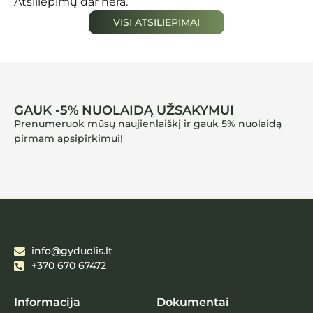
Atsiliepimų dar nėra.
VISI ATSILIEPIMAI
GAUK -5% NUOLAIDĄ UŽSAKYMUI
Prenumeruok mūsų naujienlaiškį ir gauk 5% nuolaidą
pirmam apsipirkimui!
info@gyduolis.lt
+370 670 67472
Informacija
Dokumentai