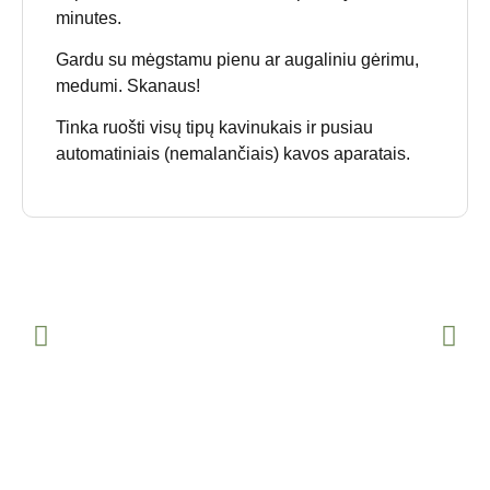
minutes.
Gardu su mėgstamu pienu ar augaliniu gėrimu,
medumi. Skanaus!
Tinka ruošti visų tipų kavinukais ir pusiau
automatiniais (nemalančiais) kavos aparatais.
Purpurinio jamso Ube latte gėrimo
milteliai (80 g)
24,50
€
DAUGIAU