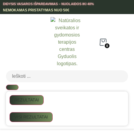
DIDYSIS VASAROS IŠPARDAVIMAS – NUOLAIDOS IKI 40%
NEMOKAMAS PRISTATYMAS NUO 50€
0
REZULTATAI
VISI REZULTATAI