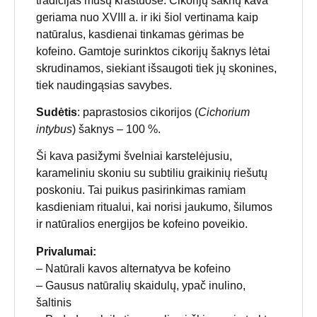
tradicijas mūsų kraštuose. Cikorijų šaknų kava
geriama nuo XVIII a. ir iki šiol vertinama kaip
natūralus, kasdienai tinkamas gėrimas be
kofeino. Gamtoje surinktos cikorijų šaknys lėtai
skrudinamos, siekiant išsaugoti tiek jų skonines,
tiek naudingąsias savybes.
Sudėtis
: paprastosios cikorijos (
Cichorium
intybus
) šaknys – 100 %.
Ši kava pasižymi švelniai karstelėjusiu,
karameliniu skoniu su subtiliu graikinių riešutų
poskoniu. Tai puikus pasirinkimas ramiam
kasdieniam ritualui, kai norisi jaukumo, šilumos
ir natūralios energijos be kofeino poveikio.
Privalumai:
– Natūrali kavos alternatyva be kofeino
– Gausus natūralių skaidulų, ypač inulino,
šaltinis