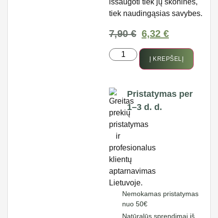
išsaugoti tiek jų skonines,
tiek naudingąsias savybes.
7,90
€
6,32
€
Į KREPŠELĮ
Pristatymas per
1–3 d. d.
Nemokamas pristatymas
nuo 50€
Natūralūs sprendimai iš