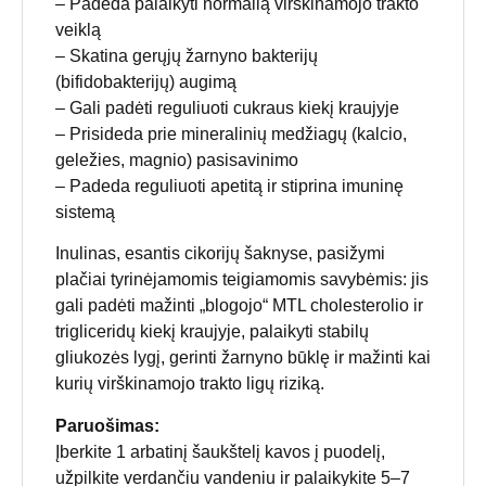
– Padeda palaikyti normalią virškinamojo trakto
veiklą
– Skatina gerųjų žarnyno bakterijų
(bifidobakterijų) augimą
– Gali padėti reguliuoti cukraus kiekį kraujyje
– Prisideda prie mineralinių medžiagų (kalcio,
geležies, magnio) pasisavinimo
– Padeda reguliuoti apetitą ir stiprina imuninę
sistemą
Inulinas, esantis cikorijų šaknyse, pasižymi
plačiai tyrinėjamomis teigiamomis savybėmis: jis
gali padėti mažinti „blogojo“ MTL cholesterolio ir
trigliceridų kiekį kraujyje, palaikyti stabilų
gliukozės lygį, gerinti žarnyno būklę ir mažinti kai
kurių virškinamojo trakto ligų riziką.
Paruošimas:
Įberkite 1 arbatinį šaukštelį kavos į puodelį,
užpilkite verdančiu vandeniu ir palaikykite 5–7