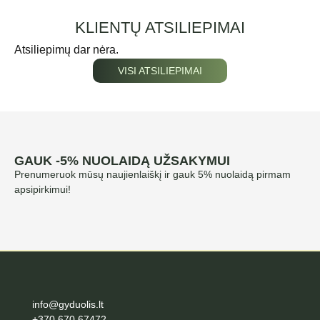
KLIENTŲ ATSILIEPIMAI
Atsiliepimų dar nėra.
VISI ATSILIEPIMAI
GAUK -5% NUOLAIDĄ UŽSAKYMUI
Prenumeruok mūsų naujienlaiškį ir gauk 5% nuolaidą pirmam
apsipirkimui!
info@gyduolis.lt
+370 670 67472