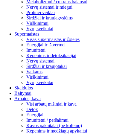
Metabolizmui / cukraus balansui
Nervų sistemai ir miegui
Protinei veiklai
Širdžiai ir kraujagyslėms
Virškinimui
Vyrų sveikatai
Supermaistas
Visas supermaistas ir žolelės
Energijai ir ištvermei
Imunitetui
Kepenims ir detoksikacijai
Nervų sistemai
Širdžiai ir kraujotakai
Vaikams
Virškinimui
Vyrų sveikatai
Skaidulos
Baltymai
Arbatos, kava
Visi arbatų mišiniai ir kava
Detox
Energijai
Imunitetui / peršalimui
Kavos pakaitalai (be kofeino)
Kepenims ir medžiagų apykaitai