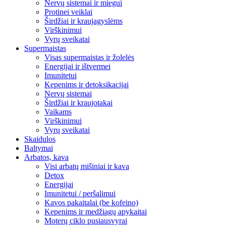
Nervų sistemai ir miegui
Protinei veiklai
Širdžiai ir kraujagyslėms
Virškinimui
Vyrų sveikatai
Supermaistas
Visas supermaistas ir žolelės
Energijai ir ištvermei
Imunitetui
Kepenims ir detoksikacijai
Nervų sistemai
Širdžiai ir kraujotakai
Vaikams
Virškinimui
Vyrų sveikatai
Skaidulos
Baltymai
Arbatos, kava
Visi arbatų mišiniai ir kava
Detox
Energijai
Imunitetui / peršalimui
Kavos pakaitalai (be kofeino)
Kepenims ir medžiagų apykaitai
Moterų ciklo pusiausvyrai