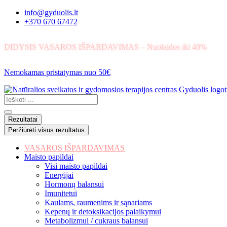
Eiti
info@gyduolis.lt
prie
+370 670 67472
turinio
DIDYSIS VASAROS IŠPARDAVIMAS – Nuolaidos iki 40%
Nemokamas pristatymas nuo 50€
Search
...
Rezultatai
Peržiūrėti visus rezultatus
VASAROS IŠPARDAVIMAS
Maisto papildai
Visi maisto papildai
Energijai
Hormonų balansui
Imunitetui
Kaulams, raumenims ir sąnariams
Kepenų ir detoksikacijos palaikymui
Metabolizmui / cukraus balansui