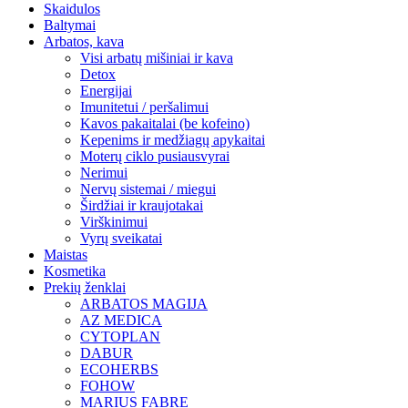
Skaidulos
Baltymai
Arbatos, kava
Visi arbatų mišiniai ir kava
Detox
Energijai
Imunitetui / peršalimui
Kavos pakaitalai (be kofeino)
Kepenims ir medžiagų apykaitai
Moterų ciklo pusiausvyrai
Nerimui
Nervų sistemai / miegui
Širdžiai ir kraujotakai
Virškinimui
Vyrų sveikatai
Maistas
Kosmetika
Prekių ženklai
ARBATOS MAGIJA
AZ MEDICA
CYTOPLAN
DABUR
ECOHERBS
FOHOW
MARIUS FABRE