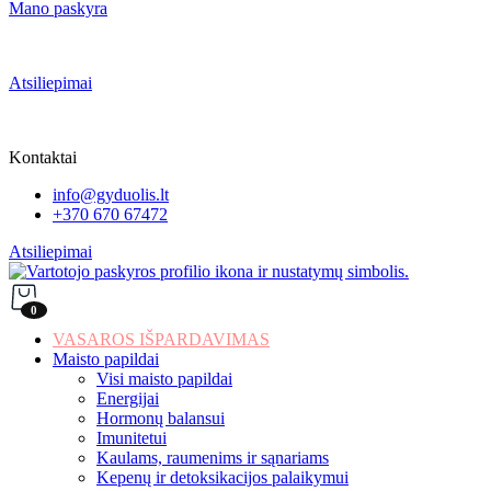
Mano paskyra
Atsiliepimai
Kontaktai
info@gyduolis.lt
+370 670 67472
Atsiliepimai
0
VASAROS IŠPARDAVIMAS
Maisto papildai
Visi maisto papildai
Energijai
Hormonų balansui
Imunitetui
Kaulams, raumenims ir sąnariams
Kepenų ir detoksikacijos palaikymui