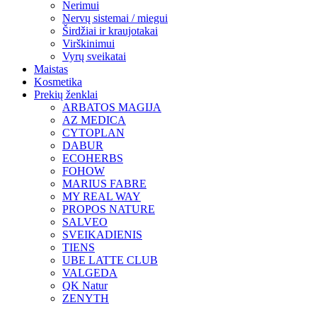
Nerimui
Nervų sistemai / miegui
Širdžiai ir kraujotakai
Virškinimui
Vyrų sveikatai
Maistas
Kosmetika
Prekių ženklai
ARBATOS MAGIJA
AZ MEDICA
CYTOPLAN
DABUR
ECOHERBS
FOHOW
MARIUS FABRE
MY REAL WAY
PROPOS NATURE
SALVEO
SVEIKADIENIS
TIENS
UBE LATTE CLUB
VALGEDA
QK Natur
ZENYTH