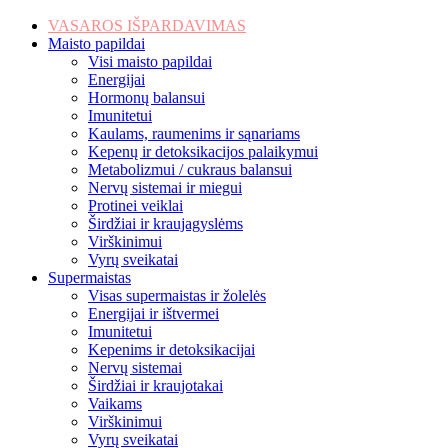
VASAROS IŠPARDAVIMAS
Maisto papildai
Visi maisto papildai
Energijai
Hormonų balansui
Imunitetui
Kaulams, raumenims ir sąnariams
Kepenų ir detoksikacijos palaikymui
Metabolizmui / cukraus balansui
Nervų sistemai ir miegui
Protinei veiklai
Širdžiai ir kraujagyslėms
Virškinimui
Vyrų sveikatai
Supermaistas
Visas supermaistas ir žolelės
Energijai ir ištvermei
Imunitetui
Kepenims ir detoksikacijai
Nervų sistemai
Širdžiai ir kraujotakai
Vaikams
Virškinimui
Vyrų sveikatai