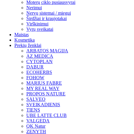
Moterų ciklo pusiausvyrai
Nerimui
Nervų sistemai / miegui
Širdžiai ir kraujotakai
Virškinimui
Vyrų sveikatai
Maistas
Kosmetika
Prekių ženklai
ARBATOS MAGIJA
AZ MEDICA
CYTOPLAN
DABUR
ECOHERBS
FOHOW
MARIUS FABRE
MY REAL WAY
PROPOS NATURE
SALVEO
SVEIKADIENIS
TIENS
UBE LATTE CLUB
VALGEDA
QK Natur
ZENYTH