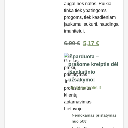
augalinės natos. Puikiai
tinka tiek ypatingoms
progoms, tiek kasdieniam
jaukumui sukurti, naudinga
imunitetui.
6,90
€
5,17
€
Išparduota –
prašome kreiptis dėl
išankstinio
užsakymo:
info@gyduolis.lt
Nemokamas pristatymas
nuo 50€