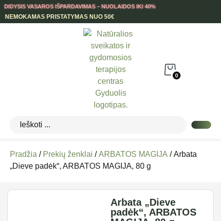
DIDYSIS VASAROS IŠPARDAVIMAS – NUOLAIDOS IKI 40%
NEMOKAMAS PRISTATYMAS NUO 50€
0
Pradžia
/
Prekių ženklai
/
ARBATOS MAGIJA
/ Arbata
„Dieve padėk“, ARBATOS MAGIJA, 80 g
Arbata „Dieve
padėk“, ARBATOS