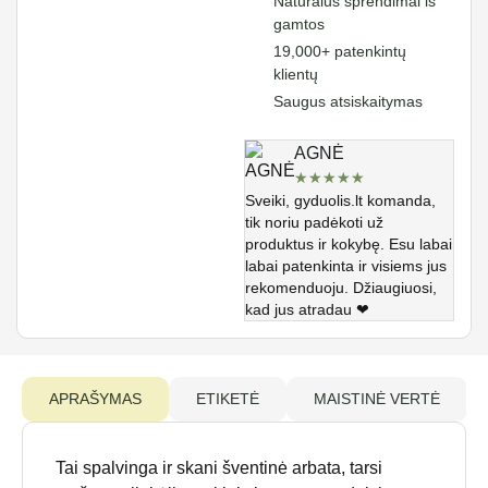
Natūralūs sprendimai iš
gamtos
19,000+ patenkintų
klientų
Saugus atsiskaitymas
AGNĖ
★
★
★
★
★
Sveiki, gyduolis.lt komanda,
tik noriu padėkoti už
produktus ir kokybę. Esu labai
labai patenkinta ir visiems jus
rekomenduoju. Džiaugiuosi,
kad jus atradau ❤
APRAŠYMAS
ETIKETĖ
MAISTINĖ VERTĖ
Tai spalvinga ir skani šventinė arbata, tarsi