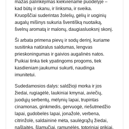
mažas palinkėjimas kiekviename puodelyje –
kad būtų ir skanu, ir linksma, ir sveika.
Kruopščiai suderintas žolelių, gėlių ir uoginių
augalų mišinys sukuria šventišką nuotaiką,
švelnų aromatą ir malonų, daugiasluoksnį skonį.
Ši arbata primena pievų ir sodų derinį, kuriame
susitinka natūralus saldumas, lengvas
prieskoningumas ir gaivios augalinės natos.
Puikiai tinka tiek ypatingoms progoms, tiek
kasdieniam jaukumui sukurti, naudinga
imunitetui.
Sudedamosios dalys: saldžioji morka ir jos
žiedai, rugiagėlė, laukiniai kmynai, aviečių,
juodųjų serbentų, mėlynių lapai, trupintas
cinamonas, ginkmedis, gervuogė, riešutmedžio
lapai, gudobelės lapai, jonažolė, verbena,
citrinžolė, saldaininė mėta, saulėgrąžų žiedai,
našlaitės, šlamučiai, ramunėlės, totoriniai grikiai,