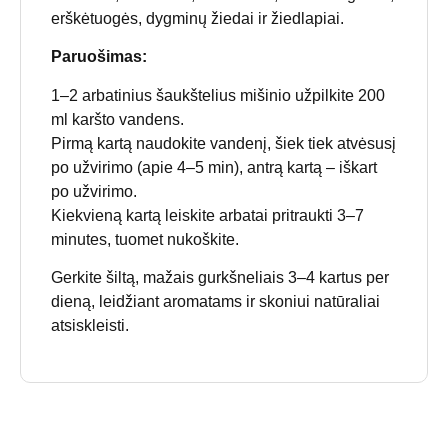
erškėtuogės, dygminų žiedai ir žiedlapiai.
Paruošimas:
1–2 arbatinius šaukštelius mišinio užpilkite 200
ml karšto vandens.
Pirmą kartą naudokite vandenį, šiek tiek atvėsusį
po užvirimo (apie 4–5 min), antrą kartą – iškart
po užvirimo.
Kiekvieną kartą leiskite arbatai pritraukti 3–7
minutes, tuomet nukoškite.
Gerkite šiltą, mažais gurkšneliais 3–4 kartus per
dieną, leidžiant aromatams ir skoniui natūraliai
atsiskleisti.