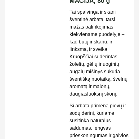
MAGIJA, 80 g
Tai spalvinga ir skani
šventinė arbata, tarsi
mažas palinkėjimas
kiekviename puodelyje –
kad būtų ir skanu, ir
linksma, ir sveika.
Kruopščiai suderintas
žolelių, gėlių ir uoginių
augalų mišinys sukuria
šventišką nuotaiką, švelnų
aromatą ir malonų,
daugiasluoksnį skonį.
Ši arbata primena pievų ir
sodų derinį, kuriame
susitinka natūralus
saldumas, lengvas
prieskoningumas ir gaivios