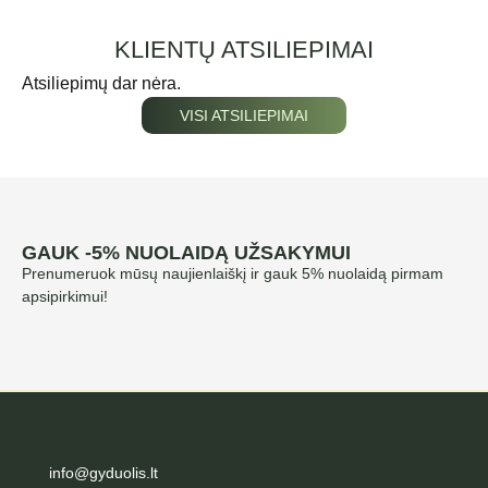
KLIENTŲ ATSILIEPIMAI
Atsiliepimų dar nėra.
VISI ATSILIEPIMAI
GAUK -5% NUOLAIDĄ UŽSAKYMUI
Prenumeruok mūsų naujienlaiškį ir gauk 5% nuolaidą pirmam
apsipirkimui!
info@gyduolis.lt