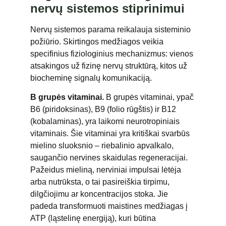
nervų sistemos stiprinimui
Nervų sistemos parama reikalauja sisteminio
požiūrio. Skirtingos medžiagos veikia
specifinius fiziologinius mechanizmus: vienos
atsakingos už fizinę nervų struktūrą, kitos už
biocheminę signalų komunikaciją.
B grupės vitaminai.
B grupės vitaminai, ypač
B6 (piridoksinas), B9 (folio rūgštis) ir B12
(kobalaminas), yra laikomi neurotropiniais
vitaminais. Šie vitaminai yra kritiškai svarbūs
mielino sluoksnio – riebalinio apvalkalo,
saugančio nervines skaidulas regeneracijai.
Pažeidus mieliną, nerviniai impulsai lėtėja
arba nutrūksta, o tai pasireiškia tirpimu,
dilgčiojimu ar koncentracijos stoka. Jie
padeda transformuoti maistines medžiagas į
ATP (ląstelinę energiją), kuri būtina