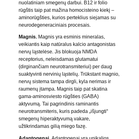
nuolatiniam smegenų darbui. B12 ir folio
rūgštis taip pat mažina homocisteino kiekį –
aminorūgšties, kurios perteklius siejamas su
neurodegeneraciniais procesais.
Magnis.
Magnis yra esminis mineralas,
veikiantis kaip natūralus kalcio antagonistas
nervų ląstelėse. Jis blokuoja NMDA
receptorius, neleisdamas glutamatui
(dirginančiam neurotransmiteriui) per daug
suaktyvinti nervinių ląstelių. Trūkstant magnio,
nervų sistema tampa dirgli, kyla nerimas ir
raumenų įtampa. Magnis taip pat skatina
gama-aminosviesto rūgšties (GABA)
aktyvumą. Tai pagrindinis raminantis
neurotransmiteris, kuris padeda „išjungti“
smegenų hiperaktyvumą vakare,
užtikrindamas gilią miego fazę.
Adaptogenai.
Adaptogenai yra unikalios