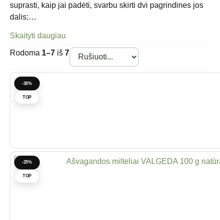
suprasti, kaip jai padėti, svarbu skirti dvi pagrindines jos
dalis:…
Skaityti daugiau
Rodoma
1–7
iš
7
-30%
TOP
-25%
TOP