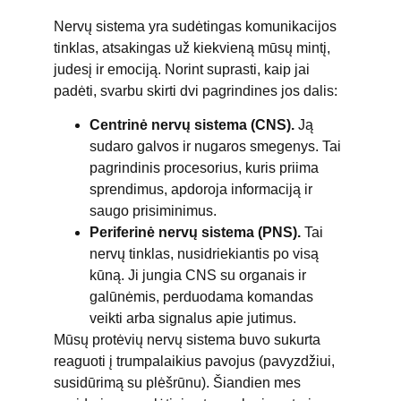
Nervų sistema yra sudėtingas komunikacijos
tinklas, atsakingas už kiekvieną mūsų mintį,
judesį ir emociją. Norint suprasti, kaip jai
padėti, svarbu skirti dvi pagrindines jos dalis:
Centrinė nervų sistema (CNS).
Ją
sudaro galvos ir nugaros smegenys. Tai
pagrindinis procesorius, kuris priima
sprendimus, apdoroja informaciją ir
saugo prisiminimus.
Periferinė nervų sistema (PNS).
Tai
nervų tinklas, nusidriekiantis po visą
kūną. Ji jungia CNS su organais ir
galūnėmis, perduodama komandas
veikti arba signalus apie jutimus.
Mūsų protėvių nervų sistema buvo sukurta
reaguoti į trumpalaikius pavojus (pavyzdžiui,
susidūrimą su plėšrūnu). Šiandien mes