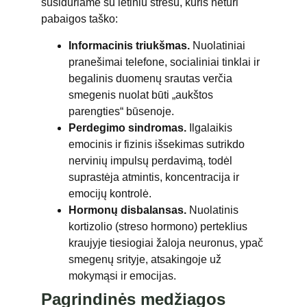
susiduriame su lėtiniu stresu, kuris neturi
pabaigos taško:
Informacinis triukšmas.
Nuolatiniai
pranešimai telefone, socialiniai tinklai ir
begalinis duomenų srautas verčia
smegenis nuolat būti „aukštos
parengties“ būsenoje.
Perdegimo sindromas.
Ilgalaikis
emocinis ir fizinis išsekimas sutrikdo
nervinių impulsų perdavimą, todėl
suprastėja atmintis, koncentracija ir
emocijų kontrolė.
Hormonų disbalansas.
Nuolatinis
kortizolio (streso hormono) perteklius
kraujyje tiesiogiai žaloja neuronus, ypač
smegenų srityje, atsakingoje už
mokymąsi ir emocijas.
Pagrindinės medžiagos