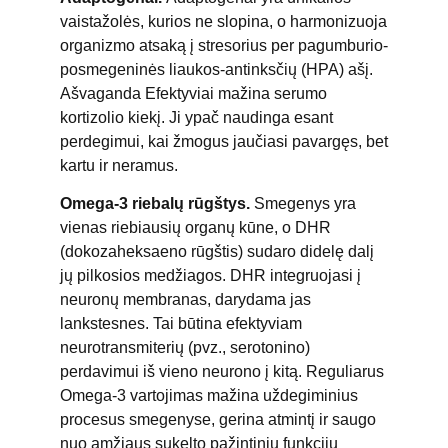
vaistažolės, kurios ne slopina, o harmonizuoja
organizmo atsaką į stresorius per pagumburio-
posmegeninės liaukos-antinksčių (HPA) ašį.
Ašvaganda Efektyviai mažina serumo
kortizolio kiekį. Ji ypač naudinga esant
perdegimui, kai žmogus jaučiasi pavargęs, bet
kartu ir neramus.
Omega-3 riebalų rūgštys.
Smegenys yra
vienas riebiausių organų kūne, o DHR
(dokozaheksaeno rūgštis) sudaro didelę dalį
jų pilkosios medžiagos. DHR integruojasi į
neuronų membranas, darydama jas
lankstesnes. Tai būtina efektyviam
neurotransmiterių (pvz., serotonino)
perdavimui iš vieno neurono į kitą. Reguliarus
Omega-3 vartojimas mažina uždegiminius
procesus smegenyse, gerina atmintį ir saugo
nuo amžiaus sukelto pažintinių funkcijų