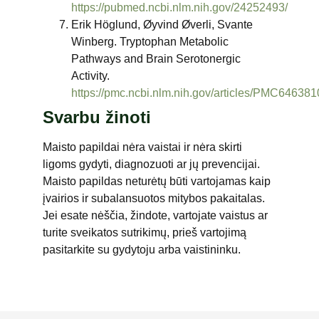
https://pubmed.ncbi.nlm.nih.gov/24252493/
Erik Höglund, Øyvind Øverli, Svante
Winberg. Tryptophan Metabolic
Pathways and Brain Serotonergic
Activity.
https://pmc.ncbi.nlm.nih.gov/articles/PMC646381
Svarbu žinoti
Maisto papildai nėra vaistai ir nėra skirti
ligoms gydyti, diagnozuoti ar jų prevencijai.
Maisto papildas neturėtų būti vartojamas kaip
įvairios ir subalansuotos mitybos pakaitalas.
Jei esate nėščia, žindote, vartojate vaistus ar
turite sveikatos sutrikimų, prieš vartojimą
pasitarkite su gydytoju arba vaistininku.