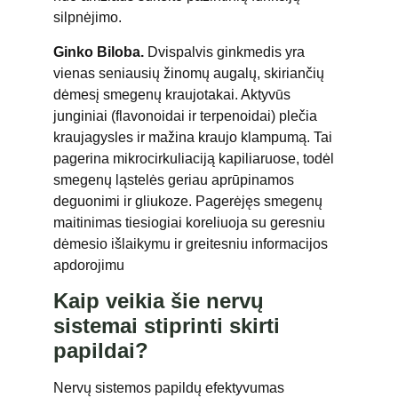
silpnėjimo.
Ginko Biloba.
Dvispalvis ginkmedis yra
vienas seniausių žinomų augalų, skiriančių
dėmesį smegenų kraujotakai. Aktyvūs
junginiai (flavonoidai ir terpenoidai) plečia
kraujagysles ir mažina kraujo klampumą. Tai
pagerina mikrocirkuliaciją kapiliaruose, todėl
smegenų ląstelės geriau aprūpinamos
deguonimi ir gliukoze. Pagerėjęs smegenų
maitinimas tiesiogiai koreliuoja su geresniu
dėmesio išlaikymu ir greitesniu informacijos
apdorojimu
Kaip veikia šie nervų
sistemai stiprinti skirti
papildai?
Nervų sistemos papildų efektyvumas