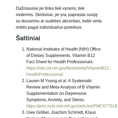
Dažniausiai jie tinka tiek vyrams, tiek
moterims. Skirtumai, jei yra, paprastai susiję
su dozavimu ar sudėties akcentais, todėl verta
rinktis pagal individualius poreikius.
Šaltiniai
National Institutes of Health (NIH) Office
of Dietary Supplements. Vitamin B12
Fact Sheet for Health Professionals.
https://ods.od.nih.gov/factsheets/VitaminB12-
HealthProfessional/
Lauren M Young et al. A Systematic
Review and Meta-Analysis of B Vitamin
Supplementation on Depressive
Symptoms, Anxiety, and Stress.
https://pmc.ncbi.nlm.nih.gov/articles/PMC677018
Uwe Gröber, Joachim Schmidt, Klaus