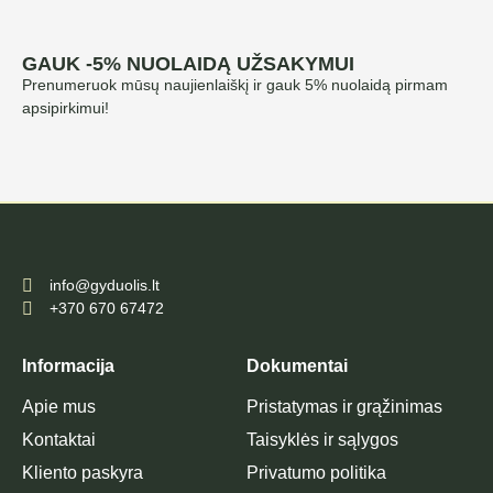
GAUK -5% NUOLAIDĄ UŽSAKYMUI
Prenumeruok mūsų naujienlaiškį ir gauk 5% nuolaidą pirmam
apsipirkimui!
info@gyduolis.lt
+370 670 67472
Informacija
Dokumentai
Apie mus
Pristatymas ir grąžinimas
Kontaktai
Taisyklės ir sąlygos
Kliento paskyra
Privatumo politika