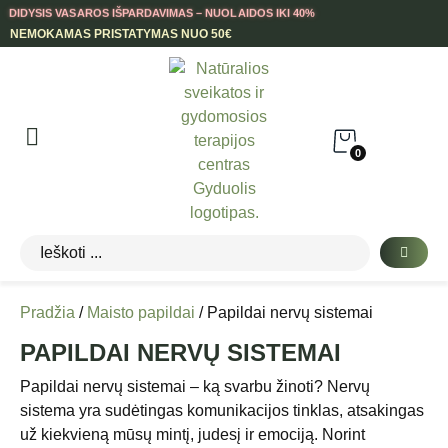
DIDYSIS VASAROS IŠPARDAVIMAS – NUOLAIDOS IKI 40%
NEMOKAMAS PRISTATYMAS NUO 50€
0
Pradžia
/
Maisto papildai
/ Papildai nervų sistemai
PAPILDAI NERVŲ SISTEMAI
Papildai nervų sistemai – ką svarbu žinoti? Nervų
sistema yra sudėtingas komunikacijos tinklas, atsakingas
už kiekvieną mūsų mintį, judesį ir emociją. Norint