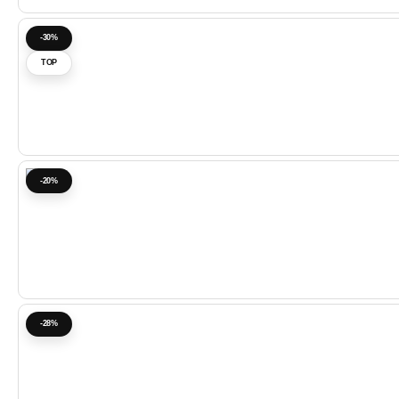
-30%
TOP
-20%
-28%