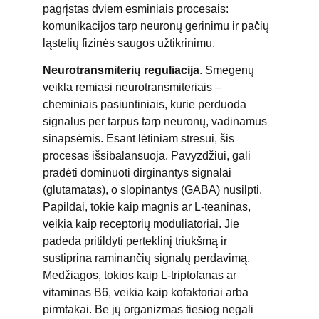
pagrįstas dviem esminiais procesais:
komunikacijos tarp neuronų gerinimu ir pačių
ląstelių fizinės saugos užtikrinimu.
Neurotransmiterių reguliacija
. Smegenų
veikla remiasi neurotransmiteriais –
cheminiais pasiuntiniais, kurie perduoda
signalus per tarpus tarp neuronų, vadinamus
sinapsėmis. Esant lėtiniam stresui, šis
procesas išsibalansuoja. Pavyzdžiui, gali
pradėti dominuoti dirginantys signalai
(glutamatas), o slopinantys (GABA) nusilpti.
Papildai, tokie kaip magnis ar L-teaninas,
veikia kaip receptorių moduliatoriai. Jie
padeda pritildyti perteklinį triukšmą ir
sustiprina raminančių signalų perdavimą.
Medžiagos, tokios kaip L-triptofanas ar
vitaminas B6, veikia kaip kofaktoriai arba
pirmtakai. Be jų organizmas tiesiog negali