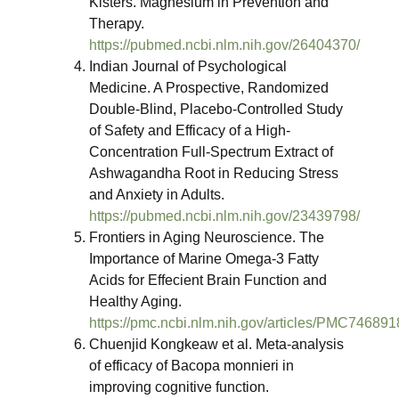
Kisters. Magnesium in Prevention and
Therapy.
https://pubmed.ncbi.nlm.nih.gov/26404370/
Indian Journal of Psychological
Medicine. A Prospective, Randomized
Double-Blind, Placebo-Controlled Study
of Safety and Efficacy of a High-
Concentration Full-Spectrum Extract of
Ashwagandha Root in Reducing Stress
and Anxiety in Adults.
https://pubmed.ncbi.nlm.nih.gov/23439798/
Frontiers in Aging Neuroscience. The
Importance of Marine Omega-3 Fatty
Acids for Effecient Brain Function and
Healthy Aging.
https://pmc.ncbi.nlm.nih.gov/articles/PMC746891
Chuenjid Kongkeaw et al. Meta-analysis
of efficacy of Bacopa monnieri in
improving cognitive function.