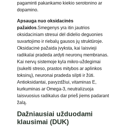
pagaminti pakankamo kiekio serotonino ar
dopamino.
Apsauga nuo oksidacinės
pažaidos
.Smegenys yra itin jautrios
oksidaciniam stresui dėl didelio deguonies
suvartojimo ir riebalų gausos jų struktūroje.
Oksidacinė pažaida įvyksta, kai laisvieji
radikalai pradeda ardyti neuronų membranas.
Kai nervų sistemoje kyla mikro-uždegimai
(sukelti streso, prastos mitybos ar aplinkos
toksinų), neuronai pradeda silpti ir žūti.
Antioksidantai, pavyzdžiui, vitaminas E,
kurkuminas ar Omega-3, neutralizuoja
laisvuosius radikalus dar prieš jiems padarant
žalą.
Dažniausiai užduodami
klausimai (DUK)