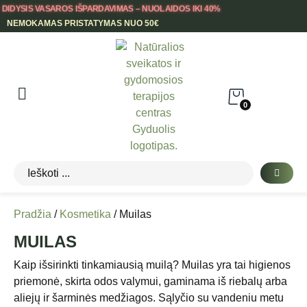
DIDYSIS VASAROS IŠPARDAVIMAS – NUOLAIDOS IKI 40%
NEMOKAMAS PRISTATYMAS NUO 50€
0
Pradžia
/
Kosmetika
/ Muilas
MUILAS
Kaip išsirinkti tinkamiausią muilą? Muilas yra tai higienos
priemonė, skirta odos valymui, gaminama iš riebalų arba
aliejų ir šarminės medžiagos. Sąlyčio su vandeniu metu