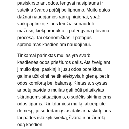
pasiskirsto ant odos, lengvai nusiplauna ir
suteikia švaros pojūtį be lipnumo. Muilo putos
dažnai naudojamos rankų higienai, ypač
vaikų aplinkoje, nes leidžia sunaudoti
mažesnį kiekį produkto ir palengvina plovimo
procesą. Tai ekonomiškas ir patogus
sprendimas kasdieniam naudojimui.
Tinkamai parinktas muilas yra svarbi
kasdienės odos priežiūros dalis. Atsižvelgiant
į muilo tipą, paskirtį ir jūsų odos poreikius,
galima užtikrinti ne tik efektyvią higieną, bet ir
odos komfortą bei balansą. Kietasis, skystas
ar putų pavidalo muilas gali būti pritaikytas
skirtingoms situacijoms, o sudėtis skirtingiems
odos tipams. Rinkdamiesi muilą, atkreipkite
dėmesį į jo sudedamąsias dalis ir paskirtį, nes
tai padės išlaikyti sveiką, švarią ir prižiūrėtą
odą kasdien.