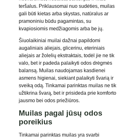
teršalus. Priklausomai nuo sudėties, muilas
gali būti kietas arba skystas, natūralus ar
pramoniniu būdu pagamintas, su
kvapiosiomis medžiagomis arba be jų.
Šiuolaikiniai muilai dažnai papildomi
augaliniais aliejais, glicerinu, eteriniais
aliejais ar žolelių ekstraktais, todėl jie ne tik
valo, bet ir padeda palaikyti odos drėgmės
balansą. Muilas naudojamas kasdienei
asmens higienai, siekiant palaikyti švarią ir
sveiką odą.
Tinkamai parinktas muilas ne tik
užtikrina švarą, bet ir prisideda prie komforto
jausmo bei odos priežiūros.
Muilas pagal jūsų odos
poreikius
Tinkamai parinktas muilas yra svarbi