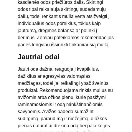
kasdienės odos priežiūros dalis. Skirtingi
odos tipai reikalauja skirtingų sudedamųjų
dalių, todėl renkantis muilą verta atsižvelgti į
individualius odos poreikius, tokius kaip
jautrumą, drėgmės balansą ar polinkį į
bėrimus. Žemiau pateikiamos rekomendacijos
padės lengviau išsirinkti tinkamiausią muilą.
Jautriai odai
Jautri oda dažnai reaguoja į kvapiklius,
dažiklius ar agresyvias valomąsias
medžiagas, todėl jai reikalingi ypač švelnūs
produktai. Rekomenduojama rinktis muilus su
avižomis arba ožkos pienu, kurie pasižymi
raminamosiomis ir odą minkštinančiomis
savybėmis. Avižos padeda sumažinti
sudirgimą, paraudimą ir niežėjimą, o ožkos
pienas natūraliai drėkina odą bei palaiko jos