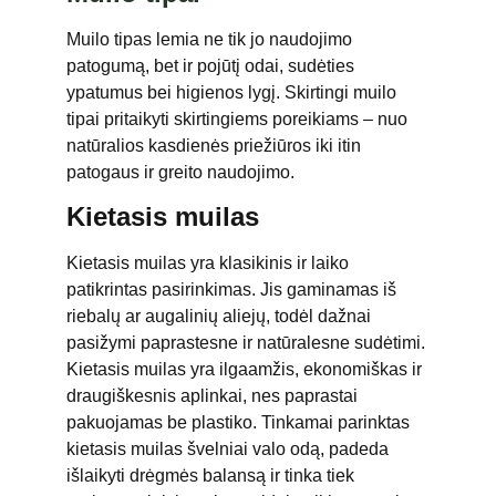
Muilo tipas lemia ne tik jo naudojimo
patogumą, bet ir pojūtį odai, sudėties
ypatumus bei higienos lygį. Skirtingi muilo
tipai pritaikyti skirtingiems poreikiams – nuo
natūralios kasdienės priežiūros iki itin
patogaus ir greito naudojimo.
Kietasis muilas
Kietasis muilas yra klasikinis ir laiko
patikrintas pasirinkimas. Jis gaminamas iš
riebalų ar augalinių aliejų, todėl dažnai
pasižymi paprastesne ir natūralesne sudėtimi.
Kietasis muilas yra ilgaamžis, ekonomiškas ir
draugiškesnis aplinkai, nes paprastai
pakuojamas be plastiko. Tinkamai parinktas
kietasis muilas švelniai valo odą, padeda
išlaikyti drėgmės balansą ir tinka tiek