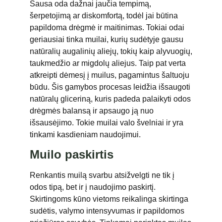
Sausa oda dažnai jaučia tempimą,
šerpetojimą ar diskomfortą, todėl jai būtina
papildoma drėgmė ir maitinimas. Tokiai odai
geriausiai tinka muilai, kurių sudėtyje gausu
natūralių augalinių aliejų, tokių kaip alyvuogių,
taukmedžio ar migdolų aliejus. Taip pat verta
atkreipti dėmesį į muilus, pagamintus šaltuoju
būdu. Šis gamybos procesas leidžia išsaugoti
natūralų gliceriną, kuris padeda palaikyti odos
drėgmės balansą ir apsaugo ją nuo
išsausėjimo. Tokie muilai valo švelniai ir yra
tinkami kasdieniam naudojimui.
Muilo paskirtis
Renkantis muilą svarbu atsižvelgti ne tik į
odos tipą, bet ir į naudojimo paskirtį.
Skirtingoms kūno vietoms reikalinga skirtinga
sudėtis, valymo intensyvumas ir papildomos