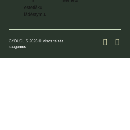
GYDUOLIS 2026 © Visos teisės
saugomos