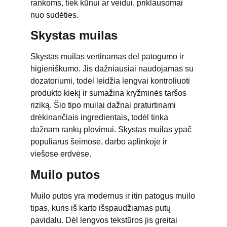
rankoms, tiek kūnui ar veidui, priklausomai
nuo sudėties.
Skystas muilas
Skystas muilas vertinamas dėl patogumo ir
higieniškumo. Jis dažniausiai naudojamas su
dozatoriumi, todėl leidžia lengvai kontroliuoti
produkto kiekį ir sumažina kryžminės taršos
riziką. Šio tipo muilai dažnai praturtinami
drėkinančiais ingredientais, todėl tinka
dažnam rankų plovimui. Skystas muilas ypač
populiarus šeimose, darbo aplinkoje ir
viešose erdvėse.
Muilo putos
Muilo putos yra modernus ir itin patogus muilo
tipas, kuris iš karto išspaudžiamas putų
pavidalu. Dėl lengvos tekstūros jis greitai