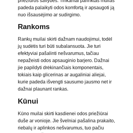
priežiūros savybės. Tinkamai parinktas muilas
padeda palaikyti odos komfortą ir apsaugoti ją
nuo išsausėjimo ar sudirgimo.
Rankoms
Rankų muilai skirti dažnam naudojimui, todėl
jų sudėtis turi būti subalansuota. Jie turi
efektyviai pašalinti nešvarumus, tačiau
nepažeisti odos apsauginio barjero. Dažnai
jie papildyti drėkinančiais komponentais,
tokiais kaip glicerinas ar augaliniai aliejai,
kurie padeda išvengti sausumo jausmo net ir
dažnai plaunant rankas.
Kūnui
Kūno muilai skirti kasdienei odos priežiūrai
duše ar vonioje. Jie švelniai pašalina prakaito,
riebalų ir aplinkos nešvarumus, tuo pačiu