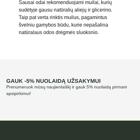
Sausai odai rekomenduojami muilai, kurių
sudėtyje gausu natūralių aliejų ir glicerino.
Taip pat verta rinktis muilus, pagamintus
švelniu gamybos būdu, kurie nepašalina
natūralaus odos drėgmės sluoksnio.
GAUK -5% NUOLAIDĄ UŽSAKYMUI
Prenumeruok mūsų naujienlaiškį ir gauk 5% nuolaidą pirmam
apsipirkimui!