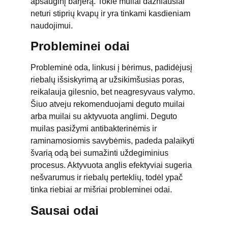
apsauginį barjerą. Tokie muilai dažniausiai
neturi stiprių kvapų ir yra tinkami kasdieniam
naudojimui.
Probleminei odai
Probleminė oda, linkusi į bėrimus, padidėjusį
riebalų išsiskyrimą ar užsikimšusias poras,
reikalauja gilesnio, bet neagresyvaus valymo.
Šiuo atveju rekomenduojami deguto muilai
arba muilai su aktyvuota anglimi. Deguto
muilas pasižymi antibakterinėmis ir
raminamosiomis savybėmis, padeda palaikyti
švarią odą bei sumažinti uždegiminius
procesus. Aktyvuota anglis efektyviai sugeria
nešvarumus ir riebalų perteklių, todėl ypač
tinka riebiai ar mišriai probleminei odai.
Sausai odai