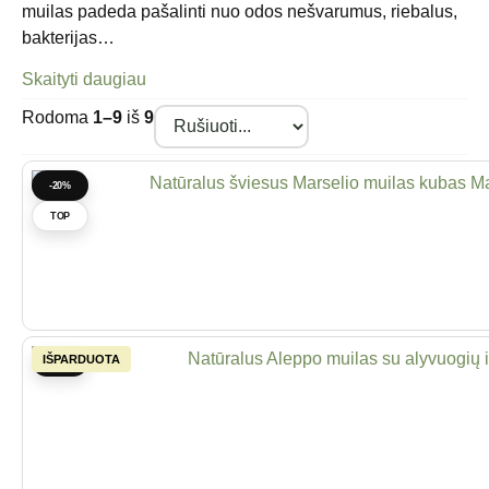
muilas padeda pašalinti nuo odos nešvarumus, riebalus,
bakterijas…
Skaityti daugiau
Rodoma
1–9
iš
9
-20%
TOP
-20%