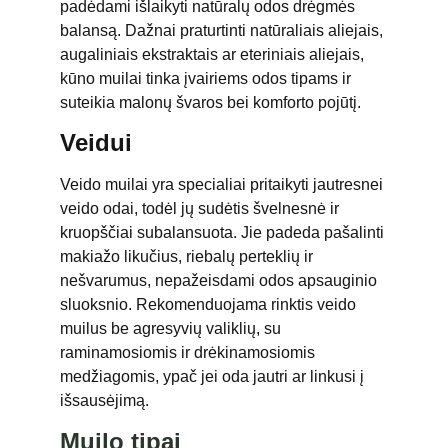
padėdami išlaikyti natūralų odos drėgmės
balansą. Dažnai praturtinti natūraliais aliejais,
augaliniais ekstraktais ar eteriniais aliejais,
kūno muilai tinka įvairiems odos tipams ir
suteikia malonų švaros bei komforto pojūtį.
Veidui
Veido muilai yra specialiai pritaikyti jautresnei
veido odai, todėl jų sudėtis švelnesnė ir
kruopščiai subalansuota. Jie padeda pašalinti
makiažo likučius, riebalų perteklių ir
nešvarumus, nepažeisdami odos apsauginio
sluoksnio. Rekomenduojama rinktis veido
muilus be agresyvių valiklių, su
raminamosiomis ir drėkinamosiomis
medžiagomis, ypač jei oda jautri ar linkusi į
išsausėjimą.
Muilo tipai